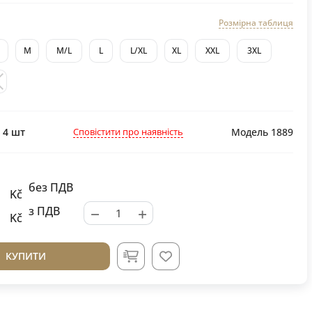
Розмірна таблиця
M
M/L
L
L/XL
XL
XXL
3XL
Сповістити про наявність
:
4
шт
Модель 1889
без ПДВ
Kč
−
+
з ПДВ
Kč
КУПИТИ