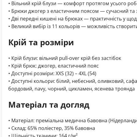
• Вільний крій блузи — комфорт протягом усього ро
• Брюки джогер з еластичним поясом — сучасний та 
• Дві передні кишені на брюках — практичність у щод
• Великий вибір із 11 кольорів — можливість створи
Крій та розміри
• Крій блузи: вільний pull-over крій без застібок
• Крій брюк: джогер, еластичний пояс
• Доступні розміри: XXS (32) – 4XL (54)
• Доступні кольори: білий, небесний, оливковий, сафар
бордовий, navy, чорний, цикламен, ясенева троянда
Матеріал та догляд
• Матеріал: преміальна медична бавовна (Нідерланди
• Склад: 65% поліестер, 35% бавовна
• Щільність тканини: 164 г/м²