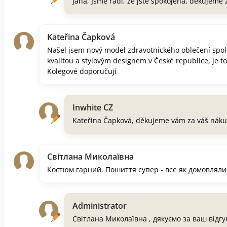
Jana, Jsme rádi, že jste spokojená, děkujeme
Kateřina Čapková
Našel jsem nový model zdravotnického oblečení spol
kvalitou a stylovým designem v České republice, je t
Kolegové doporučují
Inwhite CZ
Kateřina Čapková, děkujeme vám za váš náku
Світлана Миколаївна
Костюм гарний. Пошиття супер - все як домовляли
Administrator
Світлана Миколаївна , дякуємо за ваш відгу