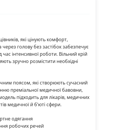
вників, які цінують комфорт,
а через голову без застібок забезпечує
 час інтенсивної роботи. Вільний крій
оляють зручно розмістити необхідні
чним поясом, які створюють сучасний
анню преміальної медичної бавовни,
модель підходить для лікарів, медичних
тів медичної й б’юті сфери.
ортне одягання
гання робочих речей