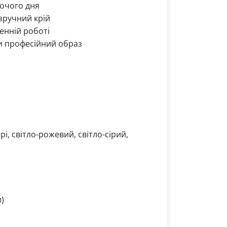
бочого дня
зручний крій
енній роботі
ти професійний образ
і, світло-рожевий, світло-сірий,
)