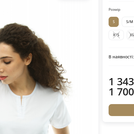
Розмір
S
S/M
XXS
XS
В наявності
1 343
1 700