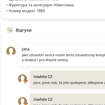
• Фурнітура та аксесуари: Німеччина
• Номер моделі: 1889
Відгуки
Jana
Jako zdravotní sestra nosím tento zdravotnický komp
a vhodné i pro dlouhé směny.
Inwhite CZ
Jana, Jsme rádi, že jste spokojená, děkujeme
Inwhite CZ