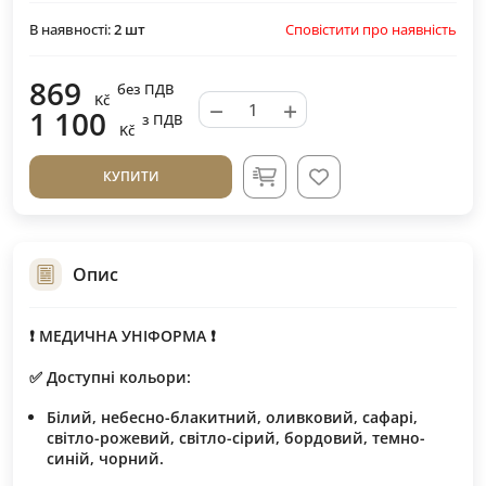
Сповістити про наявність
В наявності:
2
шт
869
без ПДВ
Kč
−
+
1 100
з ПДВ
Kč
КУПИТИ
Опис
❗️ МЕДИЧНА УНІФОРМА ❗️
✅ Доступні кольори:
Білий, небесно-блакитний, оливковий, сафарі,
світло-рожевий, світло-сірий, бордовий, темно-
синій, чорний.