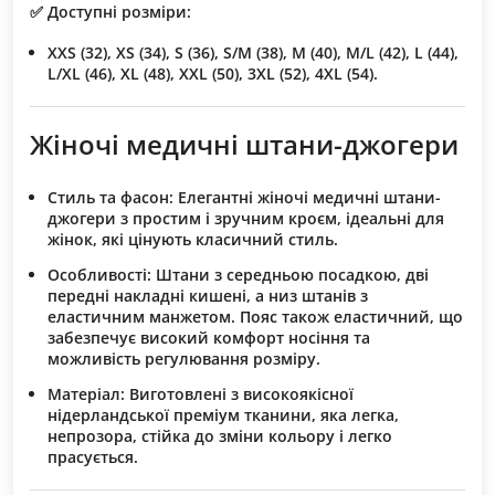
✅ Доступні розміри:
XXS (32), XS (34), S (36), S/M (38), M (40), M/L (42), L (44),
L/XL (46), XL (48), XXL (50), 3XL (52), 4XL (54).
Жіночі медичні штани-джогери
Стиль та фасон
: Елегантні жіночі медичні штани-
джогери з простим і зручним кроєм, ідеальні для
жінок, які цінують класичний стиль.
Особливості
: Штани з середньою посадкою, дві
передні накладні кишені, а низ штанів з
еластичним манжетом. Пояс також еластичний, що
забезпечує високий комфорт носіння та
можливість регулювання розміру.
Матеріал
: Виготовлені з високоякісної
нідерландської преміум тканини, яка легка,
непрозора, стійка до зміни кольору і легко
прасується.