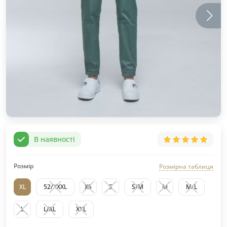
В наявності
Розмір
Розмірна таблиця
XL
52/XXXL
XS
S
S/M
M
M/L
L
L/XL
XXL