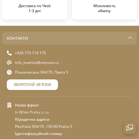
Доставка по Чехії
Можливість
1-3 дні
обміну
КОНТАКТИ
+420 773 719 175
info_inwhite@seznam.cz
Пльзеньська 394/70, Прага 5
ЗВОРОТНІЙ ЗВ'ЯЗОК
Назва фірми:
In White Praha s.r.o.
Юридична адреса:
Plzeňská 394/70 ,150 00 Praha 5
Ідентифікаційний номер: