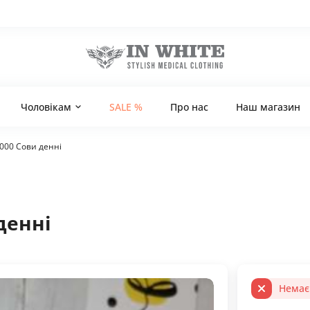
Чоловікам
SALE %
Про нас
Наш магазин
000 Сови денні
денні
Немає 