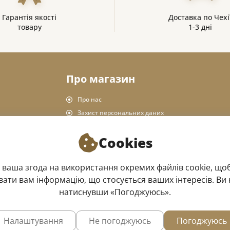
Гарантія якості
Доставка по Чехі
товару
1-3 дні
Про магазин
Про нас
Захист персональних даних
Правила магазину
Cookies
Доставка та оплата
Повернення товару
 ваша згода на використання окремих файлів cookie, щоб
Офлайн магазин
ати вам інформацію, що стосується ваших інтересів. Ви 
натиснувши «Погоджуюсь».
Налаштування
Не погоджуюсь
Погоджуюсь