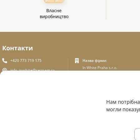
Власне
виробництво
Контакти
+420 773 719 175
Назва фірми:
In White Praha s.r.o.
info_inwhite@seznam.cz
Юридична адреса:
Пльзеньська 394/70, Прага
Plzeňská 394/70 ,150 00 Praha
5
5
Ідентифікаційний номер:
ЗВОРОТНІЙ ЗВ'ЯЗОК
Нам потрібна
ICO - 180 01 581
могли показув
DIC: CZ18001581
© 2015 — 2026, Інтернет-магазин медичного одягу InWhite.