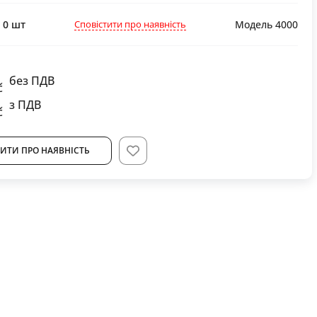
Сповістити про наявність
:
0
шт
Модель 4000
без ПДВ
č
з ПДВ
č
ИТИ ПРО НАЯВНІСТЬ