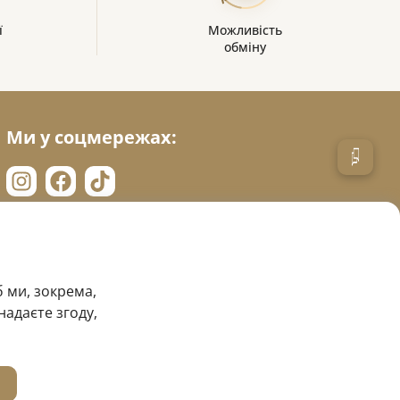
ї
Можливість
обміну
Ми у соцмережах:
 ми, зокрема,
надаєте згоду,
Сайт створено в
Sago Group
.