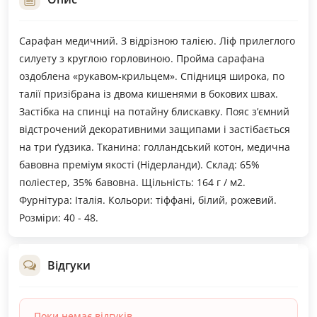
Сарафан медичний. З відрізною талією. Ліф прилеглого
силуету з круглою горловиною. Пройма сарафана
оздоблена «рукавом-крильцем». Спідниця широка, по
талії призібрана із двома кишенями в бокових швах.
Застібка на спинці на потайну блискавку. Пояс з’ємний
відстрочений декоративними защипами і застібається
на три ґудзика. Тканина: голландський котон, медична
бавовна преміум якості (Нідерланди). Склад: 65%
поліестер, 35% бавовна. Щільність: 164 г / м2.
Фурнітура: Італія. Кольори: тіффані, білий, рожевий.
Розміри: 40 - 48.
Відгуки
Поки немає відгуків