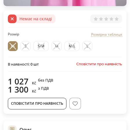
Немає на складі
Розмір
Розмірна таблиця
XS
S
S/M
M
M/L
L
Сповістити про наявність
В наявності:
0
шт
1 027
без ПДВ
Kč
1 300
з ПДВ
Kč
СПОВІСТИТИ ПРО НАЯВНІСТЬ
Опис