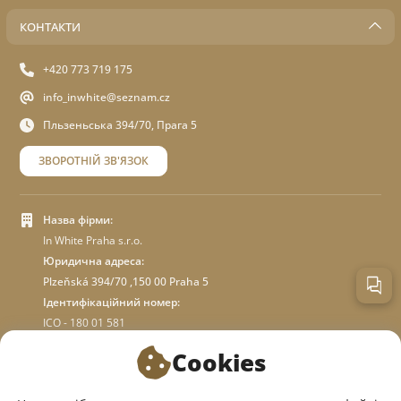
КОНТАКТИ
+420 773 719 175
info_inwhite@seznam.cz
Пльзеньська 394/70, Прага 5
ЗВОРОТНІЙ ЗВ'ЯЗОК
Назва фірми:
In White Praha s.r.o.
Юридична адреса:
Plzeňská 394/70 ,150 00 Praha 5
Ідентифікаційний номер:
ICO - 180 01 581
DIC: CZ18001581
Cookies
ПРО МАГАЗИН