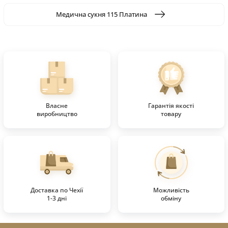
Медична сукня 115 Платина
Власне
Гарантія якості
виробництво
товару
Доставка по Чехії
Можливість
1-3 дні
обміну