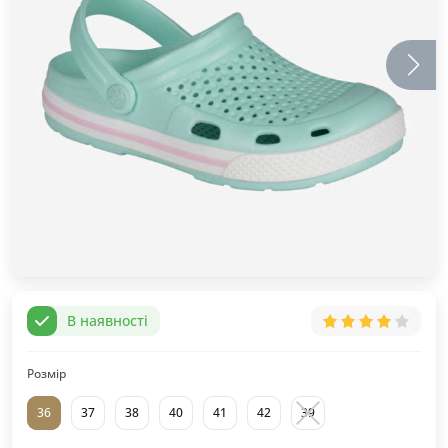
В наявності
Розмір
36
37
38
40
41
42
39