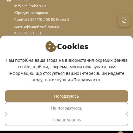
In White Praha s.r.o.
Юридична адреса:
Plzeňská 394/70 ,150 00 Praha 5
Ідентифікаційний номер:
ICO - 180 01 581
DIC: CZ18001581
Cookies
ПРО МАГАЗИН
Нам потрібна ваша згода на використання окремих файлів
cookie, щоб ми, зокрема, могли показувати вам
інформацію, що стосується ваших інтересів. Ви надаєте
МИ У СОЦМЕРЕЖАХ:
згоду, натиснувши «Погоджуюсь».
Погоджуюсь
Не погоджуюсь
© 2015 — 2026, Інтернет-магазин медичного одягу InWhite.
Налаштування
Сайт створено в
Sago Group
.