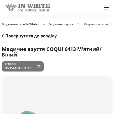
Медичний одяг InWhite
Медичне взуття
Медичне взуття COQ
Повернутися до розділу
Медичне взуття COQUI 6413 М'ятний/
Білий
8595662612613