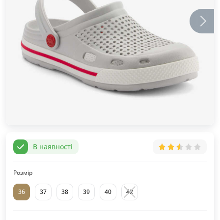
В наявності
Розмір
36
37
38
39
40
42