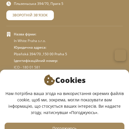
Пльзеньська 394/70, Прага 5
ЗВОРОТНІЙ ЗВ'ЯЗОК
Назва фірми:
In White Praha s.r.o.
Юридична адреса:
Plzeňská 394/70 ,150 00 Praha 5
Ідентифікаційний номер:
ICO - 180 01 581
DIC: CZ18001581
Cookies
ПРО МАГАЗИН
Нам потрібна ваша згода на використання окремих файлів
cookie, щоб ми, зокрема, могли показувати вам
інформацію, що стосується ваших інтересів. Ви надаєте
МИ У СОЦМЕРЕЖАХ:
згоду, натиснувши «Погоджуюсь».
Погоджуюсь