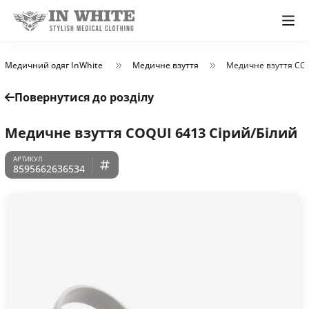
Медичний одяг InWhite
Медичне взуття
Медичне взуття COQ
Повернутися до розділу
Медичне взуття COQUI 6413 Сірий/Білий
8595662636534