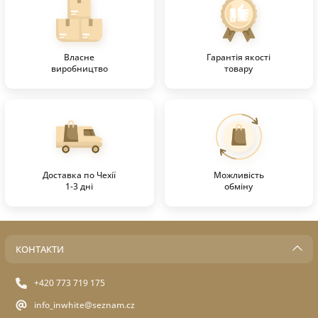
Власне
Гарантія якості
виробництво
товару
Доставка по Чехії
Можливість
1-3 дні
обміну
КОНТАКТИ
+420 773 719 175
info_inwhite@seznam.cz