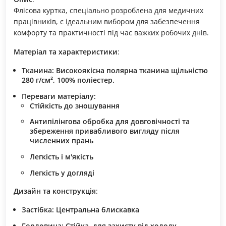
Флісова куртка, спеціально розроблена для медичних
працівників, є ідеальним вибором для забезпечення
комфорту та практичності під час важких робочих днів.
Матеріал та характеристики
:
Тканина
: Високоякісна полярна тканина щільністю
280 г/см², 100% поліестер.
Переваги матеріалу
:
Стійкість до зношування
Антипілінгова обробка для довговічності та
збереження привабливого вигляду після
численних прань
Легкість і м'якість
Легкість у догляді
Дизайн та конструкція
:
Застібка
: Центральна блискавка
Горловина
: Стійка, для захисту від холоду