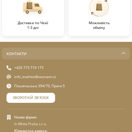
Доставка по Чехії
Можливість
1-3 дні
обміну
КОНТАКТИ
+420 773 719 175
info_inwhite@seznam.cz
Пльзеньська 394/70, Прага 5
ЗВОРОТНІЙ ЗВ'ЯЗОК
Назва фірми:
In White Praha s.r.o.
Юридична адреса: