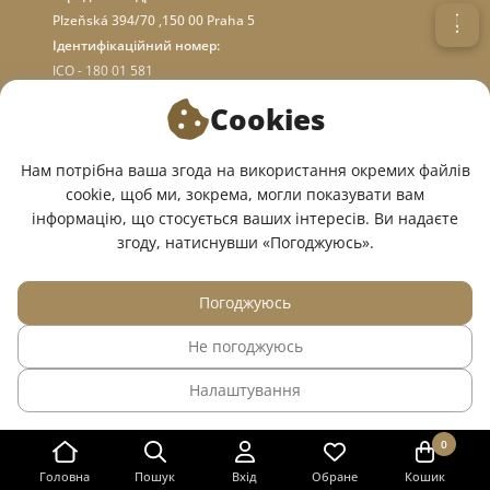
Plzeňská 394/70 ,150 00 Praha 5
Ідентифікаційний номер:
ICO - 180 01 581
DIC: CZ18001581
Cookies
ПРО МАГАЗИН
Нам потрібна ваша згода на використання окремих файлів
cookie, щоб ми, зокрема, могли показувати вам
інформацію, що стосується ваших інтересів. Ви надаєте
МИ У СОЦМЕРЕЖАХ:
згоду, натиснувши «Погоджуюсь».
Погоджуюсь
Не погоджуюсь
© 2015 — 2026, Інтернет-магазин медичного одягу InWhite.
Налаштування
Сайт створено в
Sago Group
.
0
Головна
Пошук
Вхід
Обране
Кошик