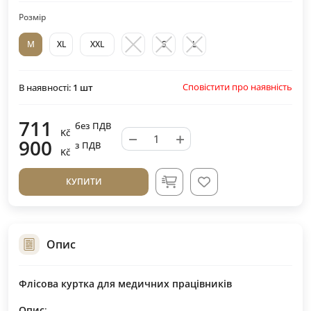
Розмір
M
XL
XXL
S
L
Сповістити про наявність
В наявності:
1
шт
711
без ПДВ
Kč
−
+
900
з ПДВ
Kč
КУПИТИ
Опис
Флісова куртка для медичних працівників
Опис
: