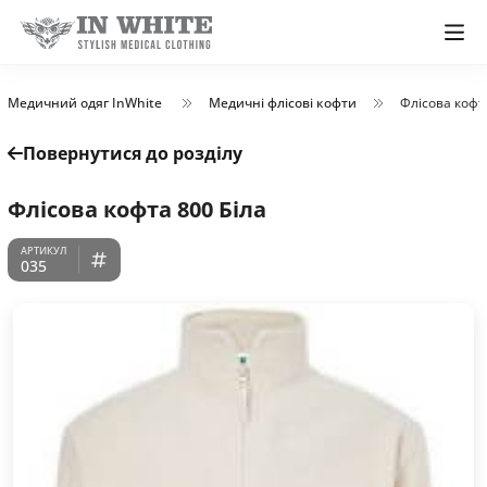
Медичний одяг InWhite
Медичні флісові кофти
Флісова кофт
Повернутися до розділу
Флісова кофта 800 Біла
035