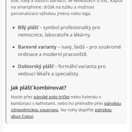
bílé, navy a dalších barvách, ve velikostech S–5XL. Kapsa
na smartphone, držák na tužku a možnost
personalizace výšivkou jména nebo loga.
Bílý plášť
– symbol profesionality pro
nemocnice, laboratoře a lékárny.
Barevné varianty
– navy, šedá – pro soukromé
ordinace a moderní pracoviště.
Doktorský plášť
– formální varianta pro
vedoucí lékaře a specialisty.
Jak plášť kombinovat?
Noste přes
pánské polo tričko
nebo halenku v
kombinaci s kalhotami, nebo ho přehoďte přes
pánskou
zdravotnickou soupravu
. Na nohy doplňte
pánskou
obuv Coqui
.