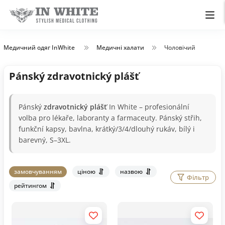
Медичний одяг InWhite
Медичні халати
Чоловічий
Pánský zdravotnický plášť
Pánský
zdravotnický plášť
In White – profesionální
volba pro lékaře, laboranty a farmaceuty. Pánský střih,
funkční kapsy, bavlna, krátký/3/4/dlouhý rukáv, bílý i
barevný, S–3XL.
замовчуванням
ціною
назвою
Фільтр
рейтингом