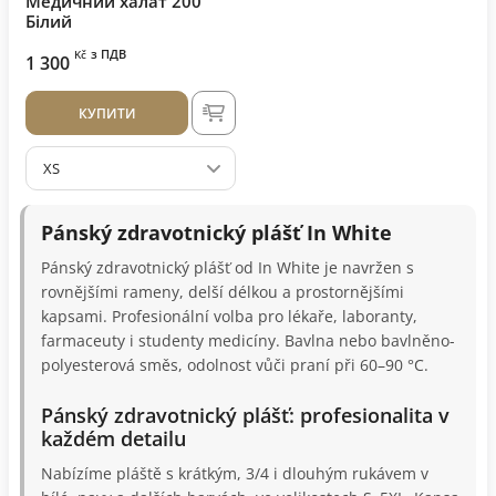
Медичний халат 200
Білий
з ПДВ
Kč
1 300
КУПИТИ
XS
Pánský zdravotnický plášť In White
Pánský zdravotnický plášť od In White je navržen s
rovnějšími rameny, delší délkou a prostornějšími
kapsami. Profesionální volba pro lékaře, laboranty,
farmaceuty i studenty medicíny. Bavlna nebo bavlněno-
polyesterová směs, odolnost vůči praní při 60–90 °C.
Pánský zdravotnický plášť: profesionalita v
každém detailu
Nabízíme pláště s krátkým, 3/4 i dlouhým rukávem v