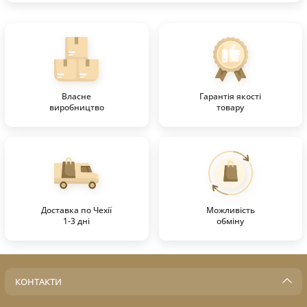
Власне
Гарантія якості
виробництво
товару
Доставка по Чехії
Можливість
1-3 дні
обміну
КОНТАКТИ