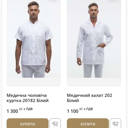
Медична чоловіча
Медичний халат 202
куртка 20182 Білий
Білий
з ПДВ
з ПДВ
Kč
Kč
1 300
1 100
КУПИТИ
КУПИТИ