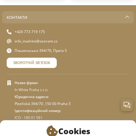
КОНТАКТИ
+420 773 719 175
info_inwhite@seznam.cz
Пльзеньська 394/70, Прага 5
ЗВОРОТНІЙ ЗВ'ЯЗОК
Назва фірми:
In White Praha s.r.o.
Юридична адреса:
Plzeňská 394/70 ,150 00 Praha 5
Ідентифікаційний номер:
ICO - 180 01 581
DIC: CZ18001581
Cookies