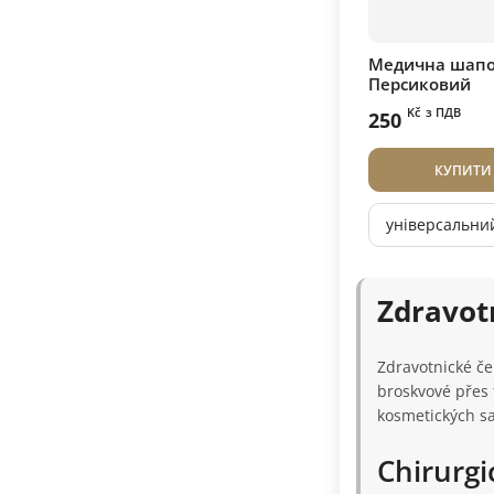
Медична шапо
Персиковий
Kč
з ПДВ
250
КУПИТИ
універсальни
Zdravotn
Zdravotnické če
broskvové přes 
kosmetických s
Chirurgi