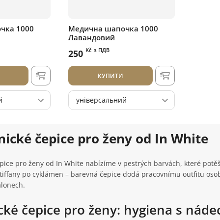
чка 1000
Медична шапочка 1000
Лавандовий
Kč
з ПДВ
250
КУПИТИ
й
універсальний
ické čepice pro ženy od In White
pice pro ženy od In White nabízíme v pestrých barvách, které potě
tiffany po cyklámen – barevná čepice dodá pracovnímu outfitu osob
alonech.
cké čepice pro ženy: hygiena s nád