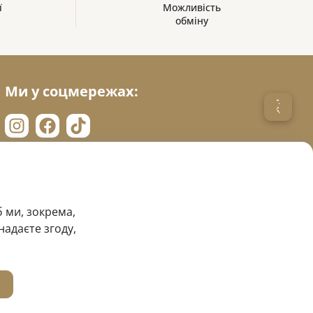
ї
Можливість
обміну
Ми у соцмережах:
 ми, зокрема,
надаєте згоду,
Сайт створено в
Sago Group
.