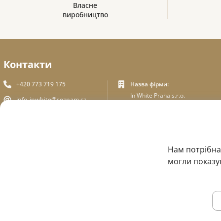
Власне
виробництво
Контакти
+420 773 719 175
Назва фірми:
In White Praha s.r.o.
info_inwhite@seznam.cz
Юридична адреса:
Пльзеньська 394/70, Прага
Plzeňská 394/70 ,150 00 Praha
5
5
Ідентифікаційний номер:
ЗВОРОТНІЙ ЗВ'ЯЗОК
Нам потрібна
ICO - 180 01 581
DIC: CZ18001581
могли показув
© 2015 — 2026, Інтернет-магазин медичного одягу InWhite.