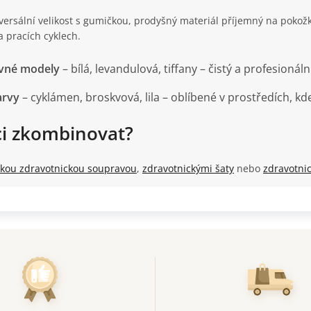
versální velikost s gumičkou, prodyšný materiál příjemný na pokožku
 pracích cyklech.
vné modely
– bílá, levandulová, tiffany – čistý a profesionáln
arvy
– cyklámen, broskvová, lila – oblíbené v prostředích, kde
ci zkombinovat?
kou zdravotnickou soupravou
,
zdravotnickými šaty
nebo
zdravotni