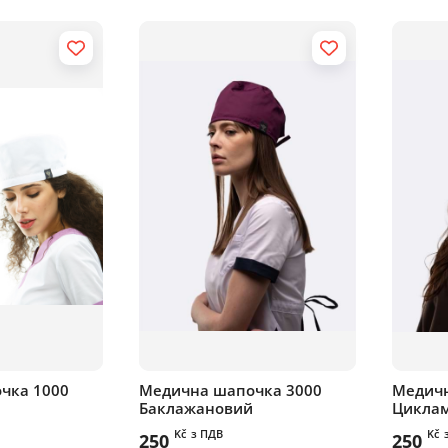
чка 1000
Медична шапочка 3000
Медичн
Баклажановий
Цикла
Kč
з ПДВ
Kč
250
250