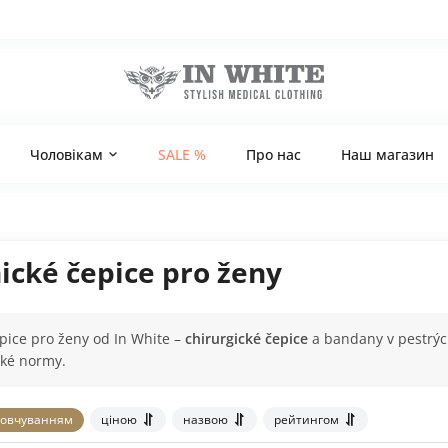
Чоловікам
SALE %
Про нас
Наш магазин
ické čepice pro ženy
pice pro ženy od In White –
chirurgické čepice
a bandany v pestrýc
cké normy.
овчуванням
ціною
назвою
рейтингом