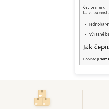
Čepice mají uni
barvu po mnoha
Jednobare
Výrazné b
Jak čepi
Doplňte ji
dáms