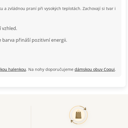
 a zvládnou praní při vysokých teplotách. Zachovají si tvar i
í vzhled.
 barva přináší pozitivní energii.
ckou halenkou
. Na nohy doporučujeme
dámskou obuv Coqui
.