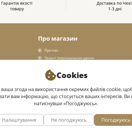
Гарантія якості
Доставка по Чехі
товару
1-3 дні
Про магазин
Про нас
Захист персональних даних
Правила магазину
Cookies
Доставка та оплата
Повернення товару
 ваша згода на використання окремих файлів cookie, щоб
Офлайн магазин
ати вам інформацію, що стосується ваших інтересів. Ви 
натиснувши «Погоджуюсь».
Налаштування
Не погоджуюсь
Погоджуюсь