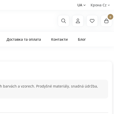
UA
Крона Сz
0
Доставка та оплата
Контакти
Блог
h barvách a vzorech. Prodyšné materiály, snadná údržba,