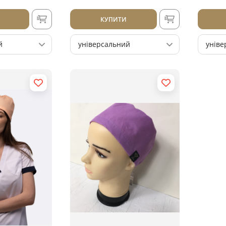
КУПИТИ
й
універсальний
уніве