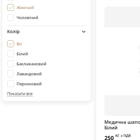
Жіночий
Чоловічий
Колір
Всі
Білий
Баклажановий
Лавандовий
Персиковий
Показати все
Медична шапо
Білий
Kč
з ПДВ
250