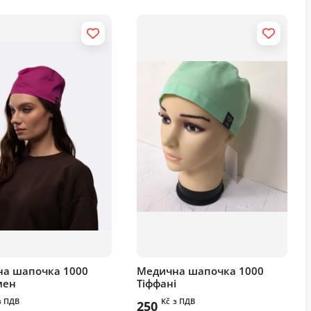
а шапочка 1000
Медична шапочка 1000
мен
Тіффані
з ПДВ
Kč
з ПДВ
250