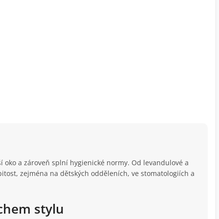
ší oko a zároveň splní hygienické normy. Od levandulové a
itost, zejména na dětských odděleních, ve stomatologiích a
echem stylu