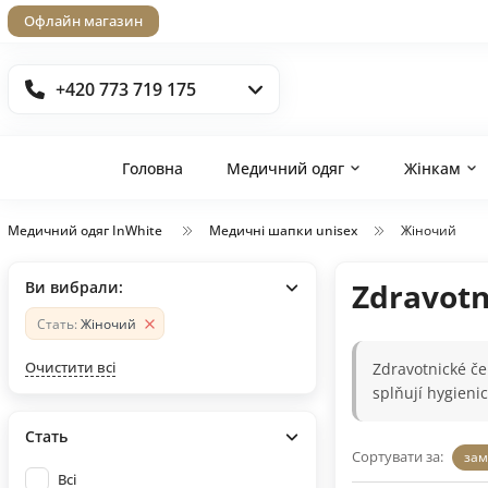
Офлайн магазин
+420 773 719 175
Головна
Медичний одяг
Жінкам
Медичний одяг InWhite
Медичні шапки unisex
Жіночий
Zdravotn
Ви вибрали:
Стать:
Жіночий
Очистити всі
Zdravotnické če
splňují hygieni
Стать
Сортувати за:
зам
Всі