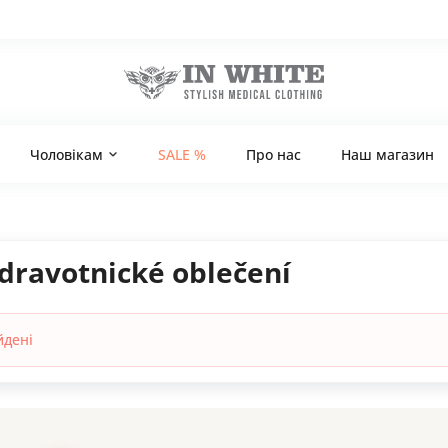
Чоловікам
SALE %
Про нас
Наш магазин
dravotnické oblečení
йдені