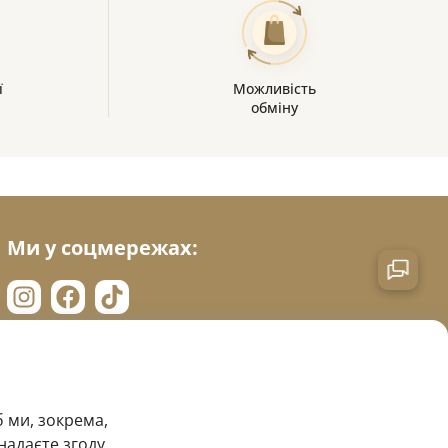
ї
Можливість
обміну
Ми у соцмережах:
 ми, зокрема,
надаєте згоду,