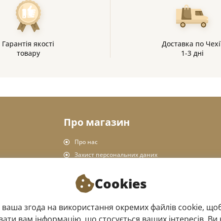
Гарантія якості
Доставка по Чехі
товару
1-3 дні
Про магазин
Про нас
Захист персональних даних
Правила магазину
Cookies
Доставка та оплата
Повернення товару
 ваша згода на використання окремих файлів cookie, щоб
Офлайн магазин
ати вам інформацію, що стосується ваших інтересів. Ви 