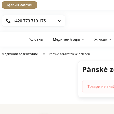
Офлайн магазин
+420 773 719 175
Головна
Медичний одяг
Жінкам
Медичний одяг InWhite
Pánské zdravotnické oblečení
Pánské z
Товари не зна