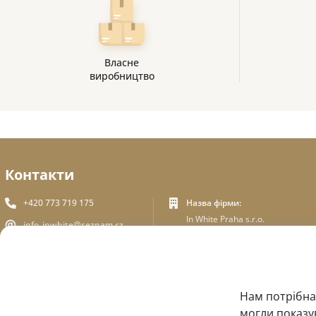
Власне
виробництво
Контакти
+420 773 719 175
Назва фірми:
In White Praha s.r.o.
info_inwhite@seznam.cz
Юридична адреса:
Пльзеньська 394/70, Прага
Plzeňská 394/70 ,150 00 Praha
5
5
Ідентифікаційний номер:
ЗВОРОТНІЙ ЗВ'ЯЗОК
Нам потрібна
ICO - 180 01 581
DIC: CZ18001581
могли показув