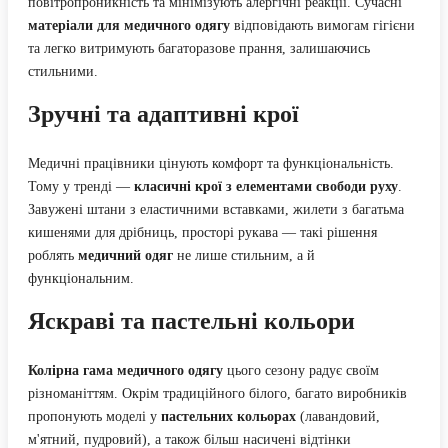
повітропроникність та мінімізують алергічні реакції. Сучасні
матеріали для медичного одягу
відповідають вимогам гігієни
та легко витримують багаторазове прання, залишаючись
стильними.
Зручні та адаптивні крої
Медичні працівники цінують комфорт та функціональність.
Тому у тренді —
класичні крої з елементами свободи руху
.
Завужені штани з еластичними вставками, жилети з багатьма
кишенями для дрібниць, просторі рукава — такі рішення
роблять
медичний одяг
не лише стильним, а й
функціональним.
Яскраві та пастельні кольори
Колірна гама медичного одягу
цього сезону радує своїм
різноманіттям. Окрім традиційного білого, багато виробників
пропонують моделі у
пастельних кольорах
(лавандовий,
м'ятний, пудровий), а також більш насичені відтінки