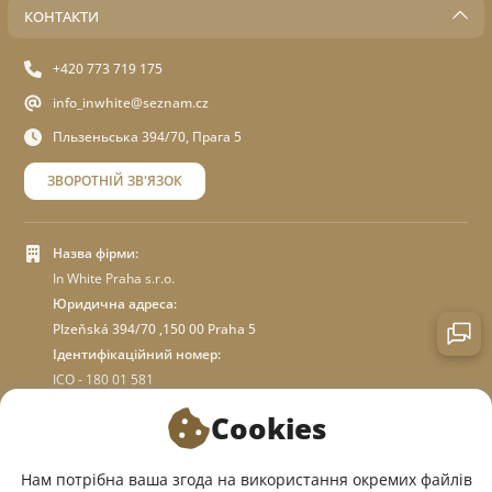
КОНТАКТИ
+420 773 719 175
info_inwhite@seznam.cz
Пльзеньська 394/70, Прага 5
ЗВОРОТНІЙ ЗВ'ЯЗОК
Назва фірми:
In White Praha s.r.o.
Юридична адреса:
Plzeňská 394/70 ,150 00 Praha 5
Ідентифікаційний номер:
ICO - 180 01 581
DIC: CZ18001581
Cookies
ПРО МАГАЗИН
Нам потрібна ваша згода на використання окремих файлів