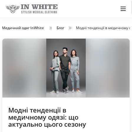
Медичний одяг InWhite
Блог
Модні тенденції в медичному од
Модні тенденції в
медичному одязі: що
актуально цього сезону