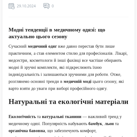
29.10.2024
0
Модні тенденції в медичному одязі: що
актуально цього сезону
Сучасний
медичний одяг
вже давно перестав бути лише
практичним, а став елементом стилю для професіоналів. Лікарі,
медсестри, косметологи й інші фахівці все частіше обирають
модні й зручні комплекти, які підкреслюють їхню
індивідуальність і залишаються зручними для роботи. Отже,
розглянемо основні тренди в
медичній моді
цього сезону, які
варто взяти до уваги при виборі професійного одягу.
Натуральні та екологічні матеріали
Екологічність
та
натуральні тканини
— важливий тренд у
медичному одязі. Популярність набувають
бамбук
,
льон
та
органічна бавовна
, що забезпечують комфорт,