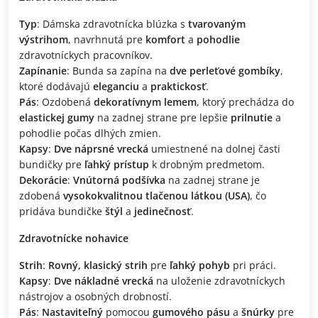
Typ
: Dámska zdravotnícka blúzka s
tvarovaným
výstrihom
, navrhnutá pre
komfort
a
pohodlie
zdravotníckych pracovníkov.
Zapínanie
: Bunda sa zapína na
dve perleťové gombíky
,
ktoré dodávajú
eleganciu
a
praktickosť
.
Pás
: Ozdobená
dekoratívnym lemem
, ktorý prechádza do
elastickej gumy
na zadnej strane pre lepšie
prilnutie
a
pohodlie počas dlhých zmien.
Kapsy
:
Dve náprsné vrecká
umiestnené na dolnej časti
bundičky pre
ľahký prístup
k drobným predmetom.
Dekorácie
:
Vnútorná podšívka
na zadnej strane je
zdobená
vysokokvalitnou tlačenou látkou (USA)
, čo
pridáva bundičke
štýl
a
jedinečnosť
.
Zdravotnícke nohavice
Strih
:
Rovný, klasický strih
pre
ľahký pohyb
pri práci.
Kapsy
:
Dve nákladné vrecká
na uloženie zdravotníckych
nástrojov a osobných drobností.
Pás
:
Nastaviteľný
pomocou
gumového pásu
a
šnúrky
pre