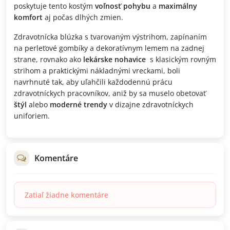
poskytuje tento kostým
voľnosť pohybu
a
maximálny
komfort
aj počas dlhých zmien.
Zdravotnícka blúzka s tvarovaným výstrihom, zapínaním
na perleťové gombíky a dekoratívnym lemem na zadnej
strane, rovnako ako
lekárske nohavice
s klasickým rovným
strihom a praktickými nákladnými vreckami, boli
navrhnuté tak, aby uľahčili každodennú prácu
zdravotníckych pracovníkov, aniž by sa muselo obetovať
štýl
alebo
moderné trendy
v dizajne zdravotníckych
uniforiem.
Komentáre
Zatiaľ žiadne komentáre