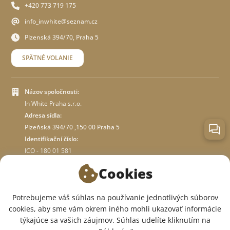
+420 773 719 175
info_inwhite@seznam.cz
Plzenská 394/70, Praha 5
SPÄTNÉ VOLANIE
Názov spoločnosti:
In White Praha s.r.o.
Adresa sídla:
Plzeňská 394/70 ,150 00 Praha 5
Identifikační číslo:
ICO - 180 01 581
DIČ: CZ18001581
Cookies
O OBCHODE
Potrebujeme váš súhlas na používanie jednotlivých súborov
cookies, aby sme vám okrem iného mohli ukazovať informácie
týkajúce sa vašich záujmov. Súhlas udelíte kliknutím na
SME V SOCIÁLNYCH SIEŤACH: