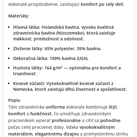
dokonalé prispôsobenie, zaisťujúci
komfort po celý deň
.
Materiály
:
Hlavná látka
:
Holandská bavlna
, vysoko kvalitná
zdravotnícka bavlna (Nizozemsko), ktorá zaisťuje
mäkkosť
,
priedušnosť
a
odolnosť
.
Zloženie látky
:
65% polyester, 35% bavlna
.
Dekoračná látka
:
100% bavlna (USA)
.
Hustota látky
:
164 g/m²
— optimálna pre
komfort
a
trvanlivosť
.
Kovové súčasti
:
Vysokokvalitné kovové súčasti z
Nemecka
, ktoré zaisťujú
dlhú životnosť
a
spoľahlivosť
.
Popis
:
Táto zdravotnícka
uniforma
dokonale kombinuje
štýl,
komfort
a
funkčnosť
, čo umožňuje zdravotníckym
pracovníkom vyzerať
profesionálne
a cítiť sa
pohodlne
počas celej pracovnej doby. Vďaka
vysokokvalitným
materiálom
,
elegantnému dizajnu
a premyslenému strihu