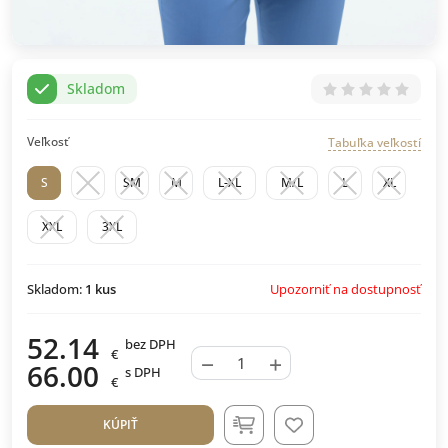
Skladom
Veľkosť
Tabuľka veľkostí
S
SM
M
L-XL
M/L
L
XL
XXL
3XL
Upozorniť na dostupnosť
Skladom:
1
kus
52.14
bez DPH
€
−
+
66.00
s DPH
€
KÚPIŤ