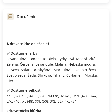
Doručenie
❗️Zdravotnícke oblečenie❗️
✅
Dostupné farby
:
Levanduľová, Bordeaux, Biela, Tyrkysová, Modrá, Žltá,
Zelená, Červená, Levandule, Malina, Nebeská modrá,
Olivová, Safari, Broskyňová, Marhuľová, Svetlo ružová,
Svetlo šedá, Šedá, Slivková, Tiffany, Cyklamén, Morská,
Čierna.
✅
Dostupné veľkosti
:
XXS (32), XS (34), S (36), S/M (38), M (40), M/L (42), L (44),
L/XL (46), XL (48), XXL (50), 3XL (52), 4XL (54).
Zdravotnícka blúzka