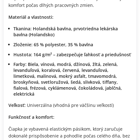
komfort počas dlhých pracovných zmien.
Materiál a vlastnosti:
Tkanina: Holandská bavlna, prvotriedna lekárska
bavlna (Holandsko)
Zloženie: 65 % polyester, 35 % bavlna
Hustota: 164 g/m² – zabezpečuje ľahkosť a priedušnosť
Farby: Biela, vínová, modrá, džínová, žltá, zelená,
levanduľová, koralová, červená, levanduľová,
limetková, malinová, mokrý asfalt, tmavomodrá,
broskyňová, svetloružová, šedá, slivková, tiffany,
fialová, frézová, cyklámenová, čokoládová, jablčná,
elektrická
Veľkosť:
Univerzálna (vhodná pre väčšinu veľkostí)
Funkčnosť a komfort:
Čiapka je vybavená elastickým pásikom, ktorý zaručuje
dokonalé prispôsobenie a pohodlie počas celého dňa, bez