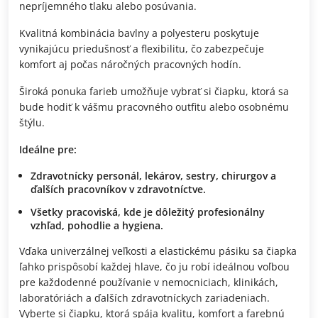
nepríjemného tlaku alebo posúvania.
Kvalitná kombinácia bavlny a polyesteru poskytuje
vynikajúcu priedušnosť a flexibilitu, čo zabezpečuje
komfort aj počas náročných pracovných hodín.
Široká ponuka farieb umožňuje vybrať si čiapku, ktorá sa
bude hodiť k vášmu pracovného outfitu alebo osobnému
štýlu.
Ideálne pre:
Zdravotnícky personál, lekárov, sestry, chirurgov a
ďalších pracovníkov v zdravotníctve.
Všetky pracoviská, kde je dôležitý profesionálny
vzhľad, pohodlie a hygiena.
Vďaka univerzálnej veľkosti a elastickému pásiku sa čiapka
ľahko prispôsobí každej hlave, čo ju robí ideálnou voľbou
pre každodenné používanie v nemocniciach, klinikách,
laboratóriách a ďalších zdravotníckych zariadeniach.
Vyberte si čiapku, ktorá spája kvalitu, komfort a farebnú