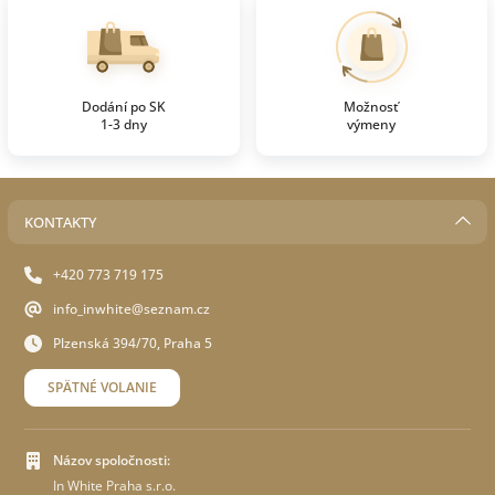
Dodání po SK
Možnosť
1-3 dny
výmeny
KONTAKTY
+420 773 719 175
info_inwhite@seznam.cz
Plzenská 394/70, Praha 5
SPÄTNÉ VOLANIE
Názov spoločnosti:
In White Praha s.r.o.