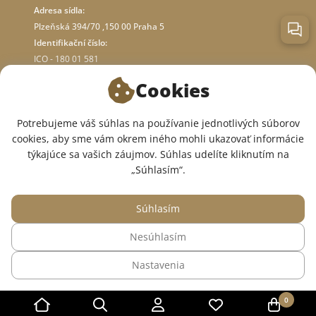
Adresa sídla:
Plzeňská 394/70 ,150 00 Praha 5
Identifikační číslo:
ICO - 180 01 581
DIČ: CZ18001581
Cookies
O OBCHODE
Potrebujeme váš súhlas na používanie jednotlivých súborov
cookies, aby sme vám okrem iného mohli ukazovať informácie
týkajúce sa vašich záujmov. Súhlas udelíte kliknutím na
SME V SOCIÁLNYCH SIEŤACH:
„Súhlasím“.
Súhlasím
Nesúhlasím
© 2015 — 2026, Internetový obchod so zdravotným oblečením InWhite.
Nastavenia
Web vytvoril
Sago Group
.
0