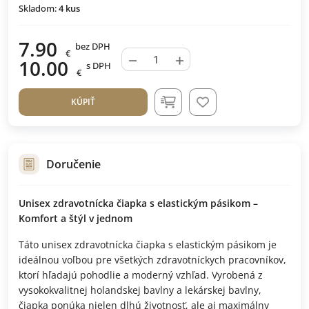
Skladom:
4
kus
7.90
bez DPH
€
−
+
10.00
s DPH
€
KÚPIŤ
Doručenie
Unisex zdravotnícka čiapka s elastickým pásikom –
Komfort a štýl v jednom
Táto unisex zdravotnícka čiapka s elastickým pásikom je
ideálnou voľbou pre všetkých zdravotníckych pracovníkov,
ktorí hľadajú pohodlie a moderný vzhľad. Vyrobená z
vysokokvalitnej holandskej bavlny a lekárskej bavlny,
čiapka ponúka nielen dlhú životnosť, ale aj maximálny