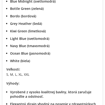
Blue Midnight
(svetlomodrá)
Bottle Green
(zelená)
Bordo
(bordová)
Grey Heather
(šedá)
Kiwi Green
(limetková)
Light Blue
(svetlomodrá)
Navy Blue
(tmavomodrá)
Ocean Blue
(jasnomodrá)
White
(biela)
Veľkosti:
S, M, L, XL, XXL
Výhody:
Vyrobené z vysoko kvalitnej bavlny, ktorá zaručuje
pohodlie a odolnosť.
Elegantný dizajn vhodný na nosenie v zdravotníckych