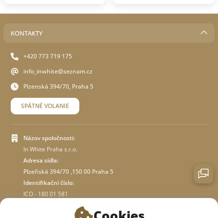
KONTAKTY
+420 773 719 175
info_inwhite@seznam.cz
Plzenská 394/70, Praha 5
SPÄTNÉ VOLANIE
Názov spoločnosti:
In White Praha s.r.o.
Adresa sídla:
Plzeňská 394/70 ,150 00 Praha 5
Identifikační číslo:
ICO - 180 01 581
DIČ: CZ18001581
Cookies