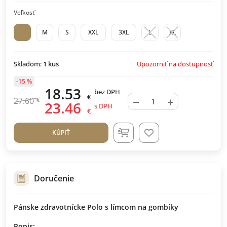
Veľkosť
M
S
XXL
3XL
L
XL
Upozorniť na dostupnosť
Skladom:
1
kus
-15 %
18.53
bez DPH
€
−
+
27.60
€
23.46
s DPH
€
KÚPIŤ
Doručenie
Pánske zdravotnícke Polo s límcom na gombíky
Popis: