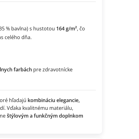
 35 % bavlna) s hustotou
164 g/m²
, čo
s celého dňa.
lnych farbách
pre zdravotnícke
toré hľadajú
kombináciu elegancie,
. Vďaka kvalitnému materiálu,
ane
štýlovým a funkčným doplnkom