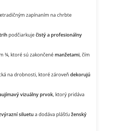
etradičným zapínaním na chrbte
trih
podčiarkuje
čistý a profesionálny
m ¾, ktoré sú zakončené
manžetami
, čím
ecká na drobnosti, ktoré zároveň
dekorujú
aujímavý vizuálny prvok
, ktorý pridáva
zvýrazní siluetu
a dodáva plášťu
ženský