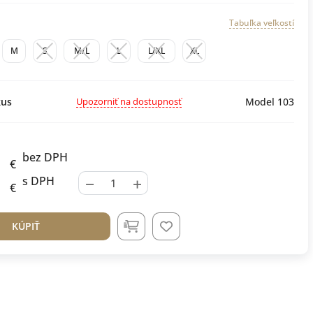
Tabuľka veľkostí
M
S
M/L
L
L/XL
XL
Upozorniť na dostupnosť
us
Model 103
bez DPH
€
−
+
s DPH
€
KÚPIŤ