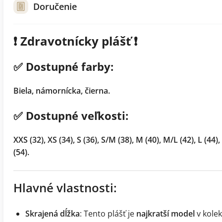
Doručenie
❗️ Zdravotnícky plášť ❗️
✅ Dostupné farby:
Biela, námornícka, čierna.
✅ Dostupné veľkosti:
XXS (32), XS (34), S (36), S/M (38), M (40), M/L (42), L (44),
(54).
Hlavné vlastnosti:
Skrajená dĺžka
: Tento plášť je
najkratší model
v kolek