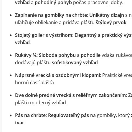
vzhľad
a
pohodlný pohyb
počas pracovnej doby.
Zapínanie na gombíky na chrbte
:
Unikátny dizajn
s n
uľahčuje obliekanie a pridáva plášťu
štýlový prvok
.
Stojatý golier s výstrihom
:
Elegantný a praktický výs
vzhľad
.
Rukávy ¾
:
Sloboda pohybu
a
pohodlie
vďaka rukávo
dodávajú plášťu
sofistikovaný vzhľad
.
Náprsné vrecká s ozdobnými klopami
: Praktické vr
hornú časť plášťa.
Dve dolné predné vrecká s reliéfnym zakončením
:
Z
plášťu moderný vzhľad.
Pás na chrbte
:
Regulovateľný pás
na gombíky, ktorý
tvar
.