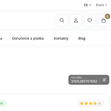
SK
Euro
0
ňa
Doručenie a platba
Kontakty
Blog
5905280707692
om