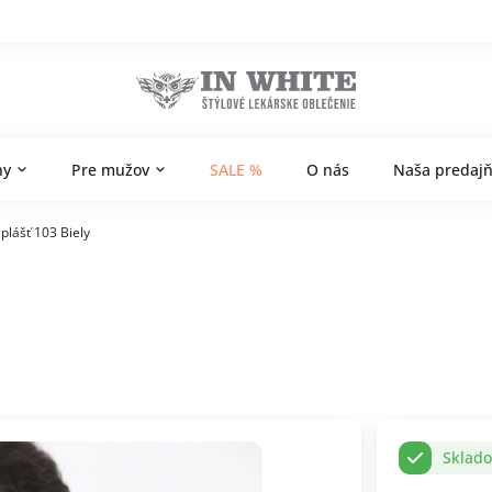
ny
Pre mužov
SALE %
O nás
Naša predaj
plášť 103 Biely
Sklad