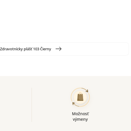
Zdravotnícky plášť 103 Čierny
Možnosť
výmeny