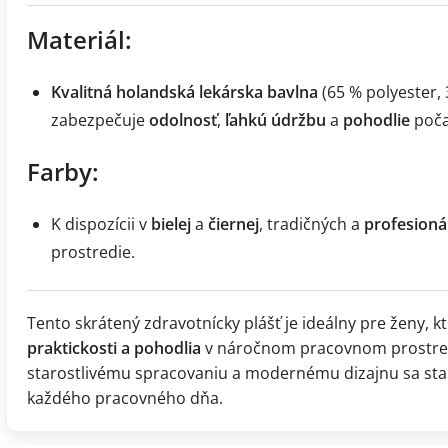
Materiál:
Kvalitná holandská lekárska bavlna
(65 % polyester,
zabezpečuje
odolnosť
,
ľahkú údržbu
a
pohodlie
poča
Farby:
K dispozícii v
bielej
a
čiernej
, tradičných a
profesioná
prostredie.
Tento skrátený zdravotnícky plášť je ideálny pre ženy, k
praktickosti a pohodlia
v náročnom pracovnom prostredí
starostlivému spracovaniu a modernému dizajnu sa st
každého pracovného dňa.