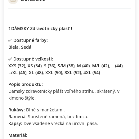
❗
DÁMSKY Zdravotnícky plášť
❗
✅
Dostupné farby:
Biela, Šedá
✅
Dostupné veľkosti:
XXS (32), XS (34), S (36), S/M (38), M (40), M/L (42), L (44),
L/XL (46), XL (48), XXL (50), 3XL (52), 4XL (54)
Popis produktu:
Dámsky zdravotnícky plášť voľného strihu, skrátený, v
kimono štýle.
Rukávy:
Dlhé s manžetami.
Ramená:
Spustené ramená, bez límca.
Kapsy:
Dve vsadené vrecká na úrovni pása.
Materiál: