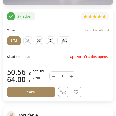
Skladom
Veľkosť
Tabuľka veľkostí
S/M
M
XS
S
M/L
Upozorniť na dostupnosť
Skladom:
1
kus
50.56
bez DPH
€
−
+
64.00
s DPH
€
KÚPIŤ
Doručenie