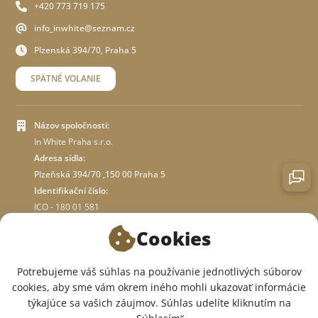
+420 773 719 175
info_inwhite@seznam.cz
Plzenská 394/70, Praha 5
SPÄTNÉ VOLANIE
Názov spoločnosti:
In White Praha s.r.o.
Adresa sídla:
Plzeňská 394/70 ,150 00 Praha 5
Identifikační číslo:
ICO - 180 01 581
DIČ: CZ18001581
Cookies
O OBCHODE
Potrebujeme váš súhlas na používanie jednotlivých súborov
cookies, aby sme vám okrem iného mohli ukazovať informácie
týkajúce sa vašich záujmov. Súhlas udelíte kliknutím na
SME V SOCIÁLNYCH SIEŤACH: