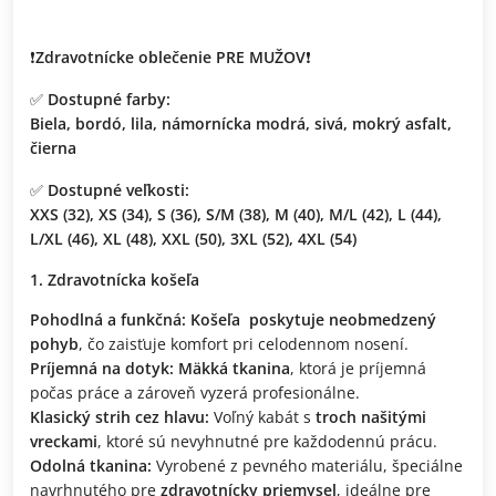
❗
Zdravotnícke oblečenie PRE MUŽOV
❗
✅
Dostupné farby:
Biela, bordó, lila, námornícka modrá, sivá, mokrý asfalt,
čierna
✅
Dostupné veľkosti:
XXS (32), XS (34), S (36), S/M (38), M (40), M/L (42), L (44),
L/XL (46), XL (48), XXL (50), 3XL (52), 4XL (54)
Zdravotnícka košeľa
Pohodlná a funkčná:
Košeľa
poskytuje neobmedzený
pohyb
, čo zaisťuje komfort pri celodennom nosení.
Príjemná na dotyk:
Mäkká tkanina
, ktorá je príjemná
počas práce a zároveň vyzerá profesionálne.
Klasický strih cez hlavu:
Voľný kabát s
troch našitými
vreckami
, ktoré sú nevyhnutné pre každodennú prácu.
Odolná tkanina:
Vyrobené z pevného materiálu, špeciálne
navrhnutého pre
zdravotnícky priemysel
, ideálne pre