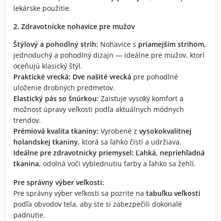
lekárske použitie.
Zdravotnícke nohavice pre mužov
Štýlový a pohodlný strih:
Nohavice s
priamejším strihom
,
jednoduchý a pohodlný dizajn — ideálne pre mužov, ktorí
oceňujú klasický štýl.
Praktické vrecká:
Dve našité vrecká
pre pohodlné
uloženie drobných predmetov.
Elastický pás so šnúrkou:
Zaisťuje vysoký komfort a
možnosť úpravy veľkosti podľa aktuálnych módnych
trendov.
Prémiová kvalita tkaniny:
Vyrobené z
vysokokvalitnej
holandskej tkaniny
, ktorá sa ľahko čistí a udržiava.
Ideálne pre zdravotnícky priemysel:
Ľahká, nepriehľadná
tkanina
, odolná voči vyblednutiu farby a ľahko sa žehlí.
Pre správny výber veľkosti:
Pre správny výber veľkosti sa pozrite na
tabuľku veľkostí
podľa obvodov tela, aby ste si zabezpečili dokonalé
padnutie.