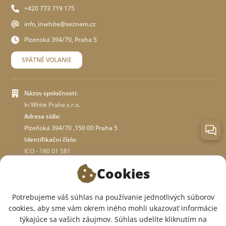
+420 773 719 175
info_inwhite@seznam.cz
Plzenská 394/70, Praha 5
SPÄTNÉ VOLANIE
Názov spoločnosti:
In White Praha s.r.o.
Adresa sídla:
Plzeňská 394/70 ,150 00 Praha 5
Identifikační číslo:
ICO - 180 01 581
DIČ: CZ18001581
Cookies
O OBCHODE
Potrebujeme váš súhlas na používanie jednotlivých súborov
cookies, aby sme vám okrem iného mohli ukazovať informácie
týkajúce sa vašich záujmov. Súhlas udelíte kliknutím na
SME V SOCIÁLNYCH SIEŤACH: