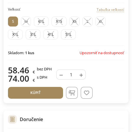
Veľkosť
Tabuľka veľkostí
S
M
6XL
XXS
XS
L
XL
XXL
3XL
4XL
5XL
Upozorniť na dostupnosť
Skladom:
1
kus
58.46
bez DPH
€
−
+
74.00
s DPH
€
KÚPIŤ
Doručenie