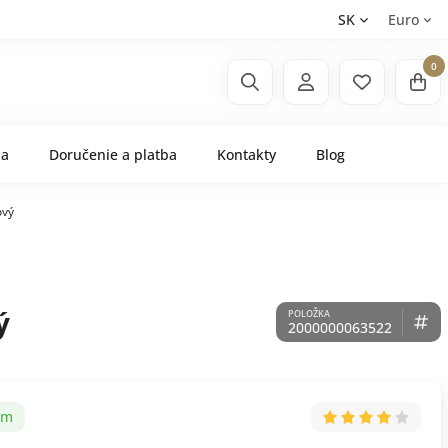
SK
Euro
0
ňa
Doručenie a platba
Kontakty
Blog
ový
ý
2000000063522
om