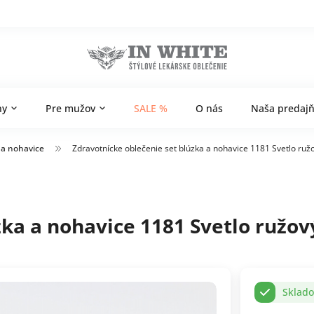
ny
Pre mužov
SALE %
O nás
Naša predaj
 a nohavice
Zdravotnícke oblečenie set blúzka a nohavice 1181 Svetlo ruž
zka a nohavice 1181 Svetlo ružov
Sklad