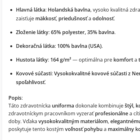
Hlavná látka
:
Holandská bavlna
, vysoko kvalitná zdr
zaisťuje
mäkkosť
,
priedušnosť
a
odolnosť
.
Zloženie látky
:
65% polyester, 35% bavlna
.
Dekoračná látka
:
100% bavlna (USA)
.
Hustota látky
:
164 g/m²
— optimálna pre
komfort
a
Kovové súčasti
:
Vysokokvalitné kovové súčasti z N
spoľahlivosť
.
Popis
:
Táto zdravotnícka
uniforma
dokonale kombinuje
štýl, 
zdravotníckym pracovníkom vyzerať
profesionálne
a cít
doby. Vďaka
vysokokvalitným materiálom
,
elegantnému
poskytuje tento kostým
voľnosť pohybu
a
maximálny k