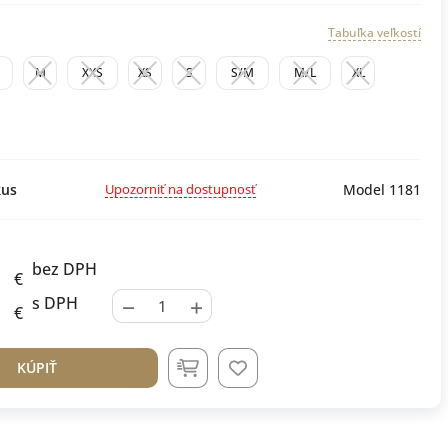
Tabuľka veľkostí
M
XXS
XS
S
S/M
M/L
XL
Upozorniť na dostupnosť
us
Model 1181
bez DPH
€
−
+
s DPH
€
KÚPIŤ