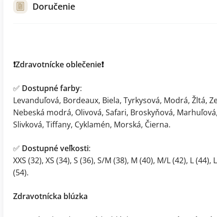
Doručenie
❗️Zdravotnícke oblečenie❗️
✅
Dostupné farby
:
Levanduľová, Bordeaux, Biela, Tyrkysová, Modrá, Žltá, Z
Nebeská modrá, Olivová, Safari, Broskyňová, Marhuľová, 
Slivková, Tiffany, Cyklamén, Morská, Čierna.
✅
Dostupné veľkosti
:
XXS (32), XS (34), S (36), S/M (38), M (40), M/L (42), L (44), 
(54).
Zdravotnícka blúzka