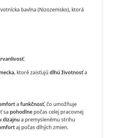
avotnícka bavlna (Nizozemsko), ktorá
trvanlivosť
.
emecka
, ktoré zaisťujú
dlhú životnosť
a
komfort
a
funkčnosť
, čo umožňuje
iť sa
pohodlne
počas celej pracovnej
 dizajnu
a premyslenému strihu
omfort
aj počas dlhých zmien.