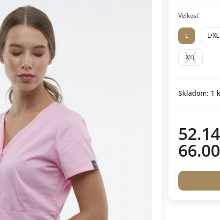
Veľkosť
L
L/XL
XXL
Skladom:
1
k
52.14
66.00