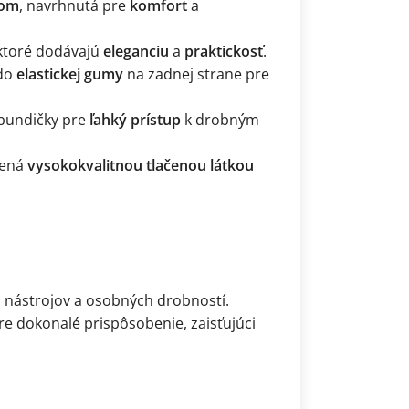
hom
, navrhnutá pre
komfort
a
 ktoré dodávajú
eleganciu
a
praktickosť
.
 do
elastickej gumy
na zadnej strane pre
 bundičky pre
ľahký prístup
k drobným
bená
vysokokvalitnou tlačenou látkou
 nástrojov a osobných drobností.
e dokonalé prispôsobenie, zaisťujúci