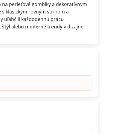
m na perleťové gombíky a dekoratívnym
e
s klasickým rovným strihom a
by uľahčili každodennú prácu
ť
štýl
alebo
moderné trendy
v dizajne