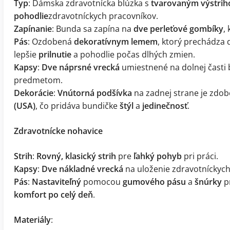
Typ
: Dámska zdravotnícka blúzka s
tvarovaným výstri
pohodlie
zdravotníckych pracovníkov.
Zapínanie
: Bunda sa zapína na
dve perleťové gombíky
,
Pás
: Ozdobená
dekoratívnym lemem
, ktorý prechádza
lepšie
prilnutie
a pohodlie počas dlhých zmien.
Kapsy
:
Dve náprsné vrecká
umiestnené na dolnej časti
predmetom.
Dekorácie
:
Vnútorná podšívka
na zadnej strane je zdo
(USA)
, čo pridáva bundičke
štýl
a
jedinečnosť
.
Zdravotnícke nohavice
Strih
:
Rovný, klasický strih
pre
ľahký pohyb
pri práci.
Kapsy
:
Dve nákladné vrecká
na uloženie zdravotníckych
Pás
:
Nastaviteľný
pomocou
gumového pásu
a
šnúrky
pr
komfort po celý deň
.
Materiály
: