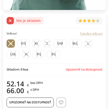
Nie je skladom
Veľkosť
Tabuľka veľkostí
M
XXS
XS
S
S/M
M/L
L
L/XL
XL
XXL
3XL
Upozorniť na dostupnosť
Skladom:
0
kus
52.14
bez DPH
€
66.00
s DPH
€
UPOZORNIŤ NA DOSTUPNOSŤ