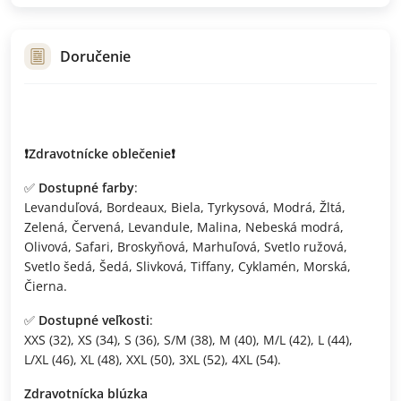
Doručenie
❗️Zdravotnícke oblečenie❗️
✅
Dostupné farby
:
Levanduľová, Bordeaux, Biela, Tyrkysová, Modrá, Žltá,
Zelená, Červená, Levandule, Malina, Nebeská modrá,
Olivová, Safari, Broskyňová, Marhuľová, Svetlo ružová,
Svetlo šedá, Šedá, Slivková, Tiffany, Cyklamén, Morská,
Čierna.
✅
Dostupné veľkosti
:
XXS (32), XS (34), S (36), S/M (38), M (40), M/L (42), L (44),
L/XL (46), XL (48), XXL (50), 3XL (52), 4XL (54).
Zdravotnícka blúzka