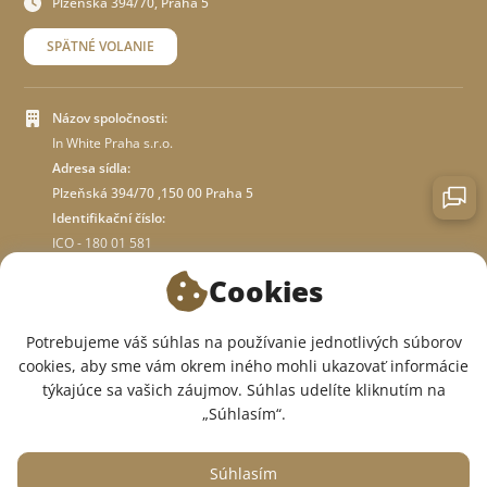
Plzenská 394/70, Praha 5
SPÄTNÉ VOLANIE
Názov spoločnosti:
In White Praha s.r.o.
Adresa sídla:
Plzeňská 394/70 ,150 00 Praha 5
Identifikační číslo:
ICO - 180 01 581
DIČ: CZ18001581
Cookies
O OBCHODE
Potrebujeme váš súhlas na používanie jednotlivých súborov
cookies, aby sme vám okrem iného mohli ukazovať informácie
týkajúce sa vašich záujmov. Súhlas udelíte kliknutím na
SME V SOCIÁLNYCH SIEŤACH:
„Súhlasím“.
Súhlasím