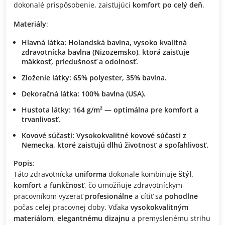
dokonalé prispôsobenie, zaisťujúci
komfort po celý deň
.
Materiály
:
Hlavná látka
:
Holandská bavlna
, vysoko kvalitná
zdravotnícka bavlna (Nizozemsko), ktorá zaisťuje
mäkkosť
,
priedušnosť
a
odolnosť
.
Zloženie látky
:
65% polyester, 35% bavlna
.
Dekoračná látka
:
100% bavlna (USA)
.
Hustota látky
:
164 g/m²
— optimálna pre
komfort
a
trvanlivosť
.
Kovové súčasti
:
Vysokokvalitné kovové súčasti z
Nemecka
, ktoré zaisťujú
dlhú životnosť
a
spoľahlivosť
.
Popis
:
Táto zdravotnícka
uniforma
dokonale kombinuje
štýl,
komfort
a
funkčnosť
, čo umožňuje zdravotníckym
pracovníkom vyzerať
profesionálne
a cítiť sa
pohodlne
počas celej pracovnej doby. Vďaka
vysokokvalitným
materiálom
,
elegantnému dizajnu
a premyslenému strihu