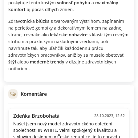
poskytuje tento kostým
voľnosť pohybu
a
maximálny
komfort
aj počas dlhých zmien.
Zdravotnícka blúzka s tvarovaným výstrihom, zapínaním
na perleťové gombíky a dekoratívnym lemem na zadnej
strane, rovnako ako
lekárske nohavice
s klasickým rovným
strihom a praktickými nákladnými vreckami, boli
navrhnuté tak, aby uľahčili každodennú prácu
zdravotníckych pracovníkov, aniž by sa muselo obetovať
štýl
alebo
moderné trendy
v dizajne zdravotníckych
uniforiem.
Komentáre
Zdeňka Brzobohatá
28.10.2023, 12:52
Našel jsem nový model zdravotnického oblečení
společnosti IN WHITE, velmi spokojený s kvalitou a
stylovým designem v České republice, je to opravdu