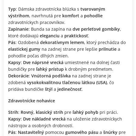
Typ
: Dámska zdravotnícka blúzka s
tvarovaným
výstrihom
, navrhnutá pre
komfort
a
pohodlie
zdravotníckych pracovníkov.
Zapínanie
: Bunda sa zapína na
dve perleťové gombíky
,
ktoré dodávajú
eleganciu
a
praktickosť
.
Pás
: Ozdobená
dekoratívnym lemem
, ktorý prechádza do
elastickej gumy
na zadnej strane pre lepšie
prilnutie
a
pohodlie počas dlhých zmien.
Kapsy
:
Dve náprsné vrecká
umiestnené na dolnej časti
bundičky pre
ľahký prístup
k drobným predmetom.
Dekorácie
:
Vnútorná podšívka
na zadnej strane je
zdobená
vysokokvalitnou tlačenou látkou (USA)
, čo
pridáva bundičke
štýl
a
jedinečnosť
.
Zdravotnícke nohavice
Strih
:
Rovný, klasický strih
pre
ľahký pohyb
pri práci.
Kapsy
:
Dve nákladné vrecká
na uloženie zdravotníckych
nástrojov a osobných drobností.
Pás
:
Nastaviteľný
pomocou
gumového pásu
a
šnúrky
pre