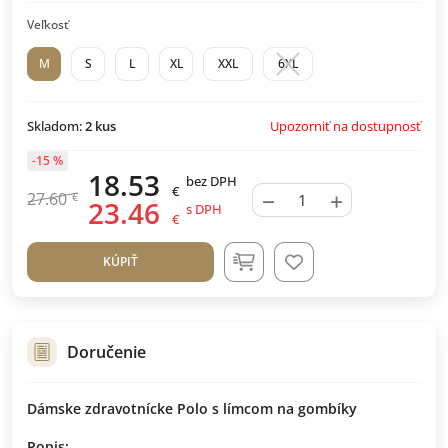
Veľkosť
M
S
L
XL
XXL
6XL
Upozorniť na dostupnosť
Skladom:
2
kus
-15 %
18.53
bez DPH
€
−
+
27.60
€
23.46
s DPH
€
KÚPIŤ
Doručenie
Dámske zdravotnícke Polo s límcom na gombíky
Popis: