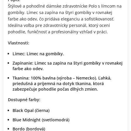
Štýlové a pohodlné dámske zdravotnícke Polo s límcom na
gombíky. Límec sa zapína na štyri gombíky v rovnakej
farbe ako odev, čo pridáva eleganciu a sofistikovanosť.
Ideálna voľba pre zdravotnícky personál, ktorý ocení
pohodlie, funkčnosť a profesionálny vzhľad v práci.
Vlastnosti:
Límec:
Límec na gombíky.
Zapínanie:
Límec sa zapína na štyri gombíky v rovnakej
farbe ako odev.
Tkanina:
100% bavlna (výroba – Nemecko). Ľahká,
priedušná a príjemná na dotyk tkanina, ktorá
zabezpečuje pohodlie počas dlhých zmien.
Dostupné farby:
Black Opal
(čierna)
Blue Midnight
(svetlomodrá)
Bordo
(bordová)