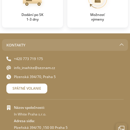
Dodání po SK
Možnosť
1-3 dny
výmeny
KONTAKTY
+420 773 719 175
info_inwhite@seznam.cz
Plzenská 394/70, Praha 5
SPÄTNÉ VOLANIE
Názov spoločnosti:
In White Praha s.r.o.
Adresa sídla:
Plzeňská 394/70 ,150 00 Praha 5