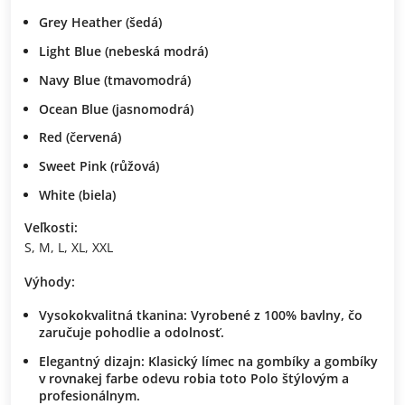
Grey Heather
(šedá)
Light Blue
(nebeská modrá)
Navy Blue
(tmavomodrá)
Ocean Blue
(jasnomodrá)
Red
(červená)
Sweet Pink
(růžová)
White
(biela)
Veľkosti:
S, M, L, XL, XXL
Výhody:
Vysokokvalitná tkanina:
Vyrobené z 100% bavlny, čo
zaručuje pohodlie a odolnosť.
Elegantný dizajn:
Klasický límec na gombíky a gombíky
v rovnakej farbe odevu robia toto Polo štýlovým a
profesionálnym.