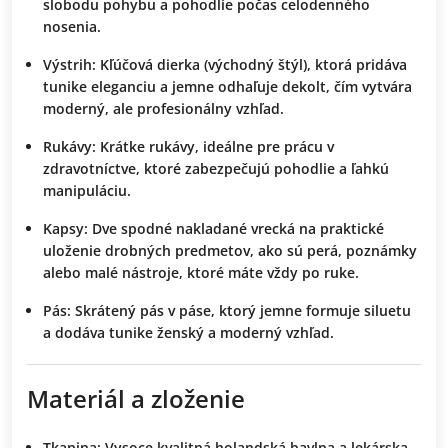
slobodu pohybu a pohodlie počas celodenného
nosenia.
Výstrih:
Kľúčová dierka (východný štýl), ktorá pridáva
tunike eleganciu a jemne odhaľuje dekolt, čím vytvára
moderný, ale profesionálny vzhľad.
Rukávy:
Krátke rukávy, ideálne pre prácu v
zdravotníctve, ktoré zabezpečujú pohodlie a ľahkú
manipuláciu.
Kapsy:
Dve spodné nakladané vrecká na praktické
uloženie drobných predmetov, ako sú perá, poznámky
alebo malé nástroje, ktoré máte vždy po ruke.
Pás:
Skrátený pás v páse, ktorý jemne formuje siluetu
a dodáva tunike ženský a moderný vzhľad.
Materiál a zloženie
Tkanina:
Vysoce kvalitná holandská bavlna a lekárska