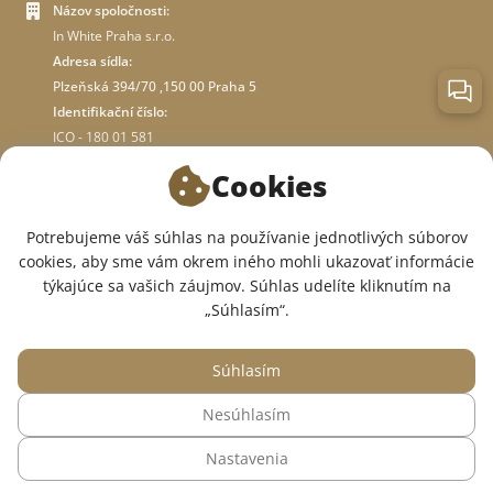
Názov spoločnosti:
In White Praha s.r.o.
Adresa sídla:
Plzeňská 394/70 ,150 00 Praha 5
Identifikační číslo:
ICO - 180 01 581
DIČ: CZ18001581
Cookies
O OBCHODE
Potrebujeme váš súhlas na používanie jednotlivých súborov
cookies, aby sme vám okrem iného mohli ukazovať informácie
týkajúce sa vašich záujmov. Súhlas udelíte kliknutím na
SME V SOCIÁLNYCH SIEŤACH:
„Súhlasím“.
Súhlasím
Nesúhlasím
© 2015 — 2026, Internetový obchod so zdravotným oblečením InWhite.
Nastavenia
Web vytvoril
Sago Group
.