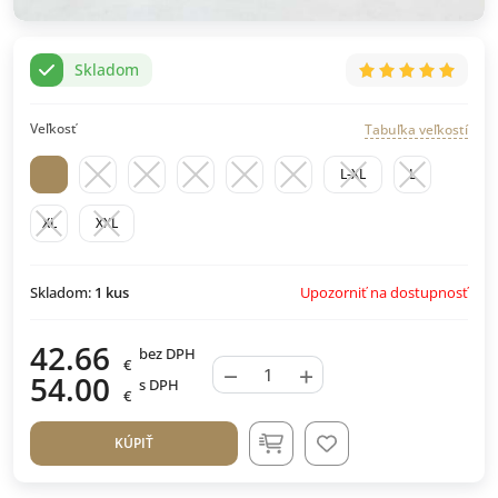
Skladom
Veľkosť
Tabuľka veľkostí
L-XL
L
XL
XXL
Upozorniť na dostupnosť
Skladom:
1
kus
42.66
bez DPH
€
−
+
54.00
s DPH
€
KÚPIŤ