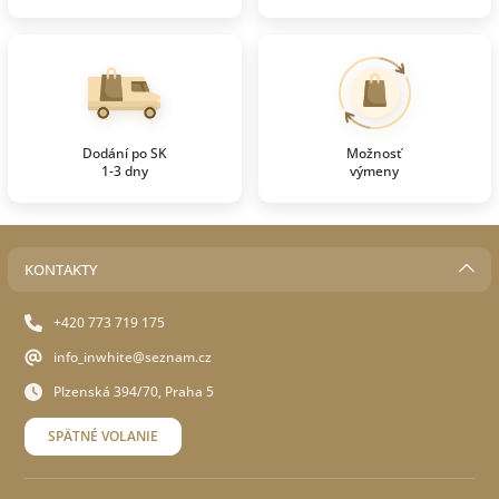
Dodání po SK
Možnosť
1-3 dny
výmeny
KONTAKTY
+420 773 719 175
info_inwhite@seznam.cz
Plzenská 394/70, Praha 5
SPÄTNÉ VOLANIE