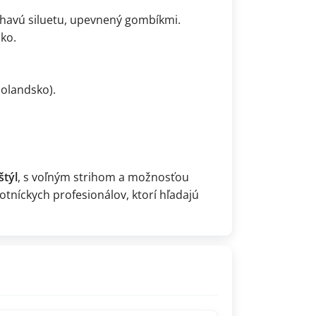
iehavú siluetu, upevnený gombíkmi.
ko.
Holandsko).
štýl
, s voľným strihom a možnosťou
votníckych profesionálov, ktorí hľadajú