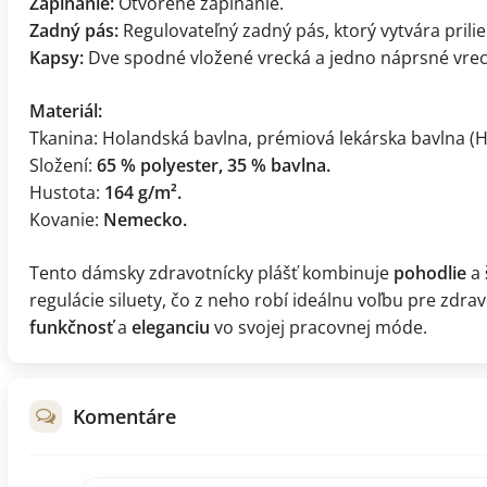
Zapínanie:
Otvorené zapínanie.
Zadný pás:
Regulovateľný zadný pás, ktorý vytvára pril
Kapsy:
Dve spodné vložené vrecká a jedno náprsné vrec
Materiál:
Tkanina: Holandská bavlna, prémiová lekárska bavlna (
Složení:
65 % polyester, 35 % bavlna.
Hustota:
164 g/m².
Kovanie:
Nemecko.
Tento dámsky zdravotnícky plášť kombinuje
pohodlie
a
regulácie siluety, čo z neho robí ideálnu voľbu pre zdra
funkčnosť
a
eleganciu
vo svojej pracovnej móde.
Komentáre