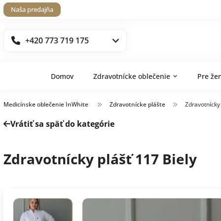
Naša predajňa
+420 773 719 175
Domov
Zdravotnícke oblečenie
Pre že
Medicínske oblečenie InWhite
Zdravotnícke plášte
Zdravotnícky 
Vrátiť sa späť do kategórie
Zdravotnícky plášť 117 Biely