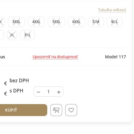
Tabuľka veľkostí
M
3XXL
4XXL
5XXL
6XXL
S/M
M/L
XL
XXL
Upozorniť na dostupnosť
us
Model 117
bez DPH
€
−
+
s DPH
€
KÚPIŤ