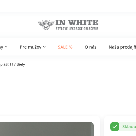
ny
Pre mužov
SALE %
O nás
Naša predaj
plášť 117 Biely
Sklad