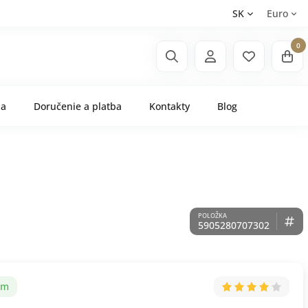
SK
Euro
0
ňa
Doručenie a platba
Kontakty
Blog
5905280707302
om