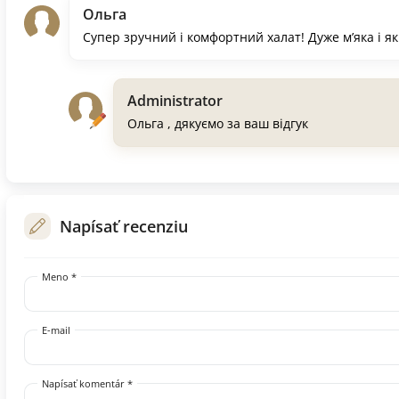
Ольга
Супер зручний і комфортний халат! Дуже мʼяка і я
Administrator
Ольга , дякуємо за ваш відгук
Napísať recenziu
Meno *
E-mail
Napísať komentár *