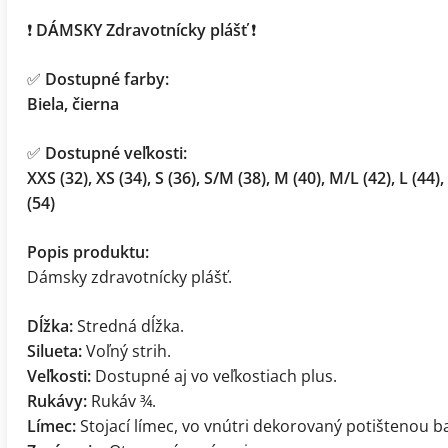
❗
DÁMSKY Zdravotnícky plášť
❗
✅
Dostupné farby:
Biela, čierna
✅
Dostupné veľkosti:
XXS (32), XS (34), S (36), S/M (38), M (40), M/L (42), L (44),
(54)
Popis produktu:
Dámsky zdravotnícky plášť.
Dĺžka:
Stredná dĺžka.
Silueta:
Voľný strih.
Veľkosti:
Dostupné aj vo veľkostiach plus.
Rukávy:
Rukáv ¾.
Límec:
Stojací límec, vo vnútri dekorovaný potištenou b