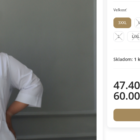
Veľkosť
3XXL
L
L/XL
Skladom:
1
k
47.40
60.00