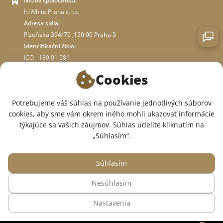
Názov spoločnosti:
In White Praha s.r.o.
Adresa sídla:
Plzeňská 394/70 ,150 00 Praha 5
Identifikační číslo:
ICO - 180 01 581
DIČ: CZ18001581
Cookies
O OBCHODE
Potrebujeme váš súhlas na používanie jednotlivých súborov
cookies, aby sme vám okrem iného mohli ukazovať informácie
týkajúce sa vašich záujmov. Súhlas udelíte kliknutím na
SME V SOCIÁLNYCH SIEŤACH:
„Súhlasím“.
Súhlasím
Nesúhlasím
© 2015 — 2026, Internetový obchod so zdravotným oblečením InWhite.
Nastavenia
Web vytvoril
Sago Group
.