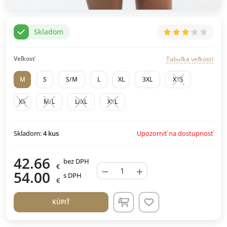
Skladom
Veľkosť
Tabuľka veľkostí
M
S
S/M
L
XL
3XL
XXS
XS
M/L
L/XL
XXL
Upozorniť na dostupnosť
Skladom:
4
kus
42.66
bez DPH
€
−
+
54.00
s DPH
€
KÚPIŤ