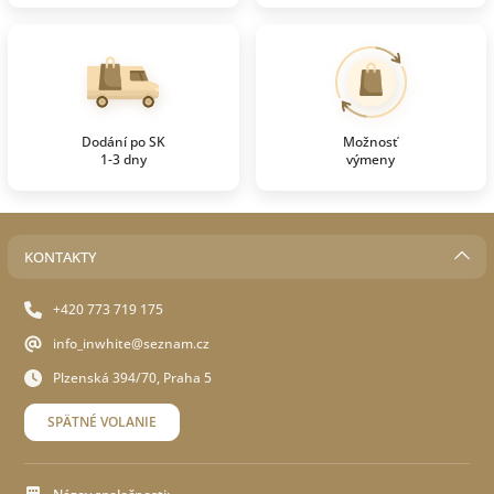
Dodání po SK
Možnosť
1-3 dny
výmeny
KONTAKTY
+420 773 719 175
info_inwhite@seznam.cz
Plzenská 394/70, Praha 5
SPÄTNÉ VOLANIE