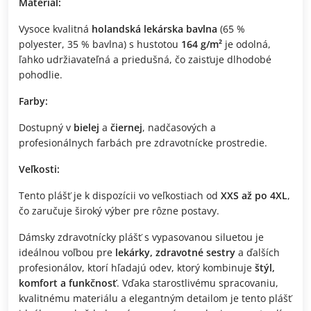
Materiál:
Vysoce kvalitná
holandská lekárska bavlna
(65 %
polyester, 35 % bavlna) s hustotou
164 g/m²
je odolná,
ľahko udržiavateľná a priedušná, čo zaisťuje dlhodobé
pohodlie.
Farby:
Dostupný v
bielej
a
čiernej
, nadčasových a
profesionálnych farbách pre zdravotnícke prostredie.
Veľkosti:
Tento plášť je k dispozícii vo veľkostiach od
XXS až po 4XL
,
čo zaručuje široký výber pre rôzne postavy.
Dámsky zdravotnícky plášť s vypasovanou siluetou je
ideálnou voľbou pre
lekárky, zdravotné sestry
a ďalších
profesionálov, ktorí hľadajú odev, ktorý kombinuje
štýl,
komfort a funkčnosť
. Vďaka starostlivému spracovaniu,
kvalitnému materiálu a elegantným detailom je tento plášť