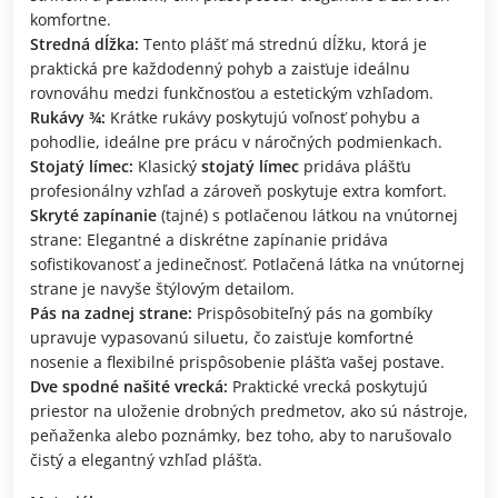
komfortne.
Stredná dĺžka:
Tento plášť má strednú dĺžku, ktorá je
praktická pre každodenný pohyb a zaisťuje ideálnu
rovnováhu medzi funkčnosťou a estetickým vzhľadom.
Rukávy ¾:
Krátke rukávy poskytujú voľnosť pohybu a
pohodlie, ideálne pre prácu v náročných podmienkach.
Stojatý límec:
Klasický
stojatý límec
pridáva plášťu
profesionálny vzhľad a zároveň poskytuje extra komfort.
Skryté zapínanie
(tajné) s potlačenou látkou na vnútornej
strane: Elegantné a diskrétne zapínanie pridáva
sofistikovanosť a jedinečnosť. Potlačená látka na vnútornej
strane je navyše štýlovým detailom.
Pás na zadnej strane:
Prispôsobiteľný pás na gombíky
upravuje vypasovanú siluetu, čo zaisťuje komfortné
nosenie a flexibilné prispôsobenie plášťa vašej postave.
Dve spodné našité vrecká:
Praktické vrecká poskytujú
priestor na uloženie drobných predmetov, ako sú nástroje,
peňaženka alebo poznámky, bez toho, aby to narušovalo
čistý a elegantný vzhľad plášťa.