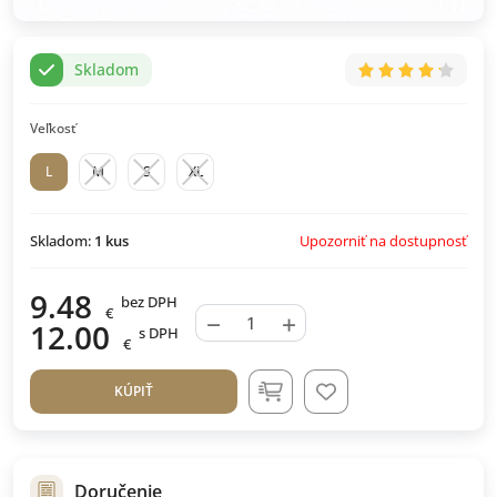
Skladom
Veľkosť
L
M
S
XL
Upozorniť na dostupnosť
Skladom:
1
kus
9.48
bez DPH
€
−
+
12.00
s DPH
€
KÚPIŤ
Doručenie