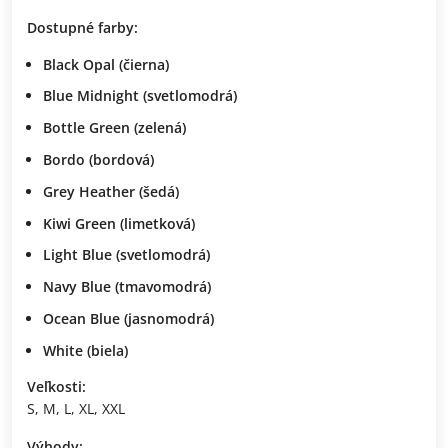
Dostupné farby:
Black Opal
(čierna)
Blue Midnight
(svetlomodrá)
Bottle Green
(zelená)
Bordo
(bordová)
Grey Heather
(šedá)
Kiwi Green
(limetková)
Light Blue
(svetlomodrá)
Navy Blue
(tmavomodrá)
Ocean Blue
(jasnomodrá)
White
(biela)
Veľkosti:
S, M, L, XL, XXL
Výhody: