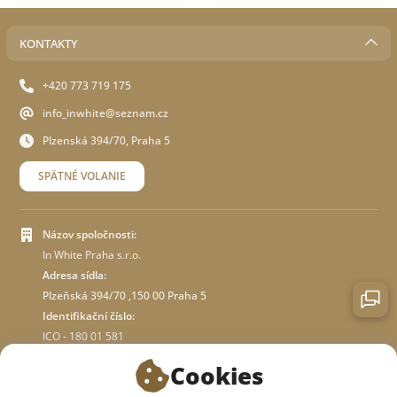
KONTAKTY
+420 773 719 175
info_inwhite@seznam.cz
Plzenská 394/70, Praha 5
SPÄTNÉ VOLANIE
Názov spoločnosti:
In White Praha s.r.o.
Adresa sídla:
Plzeňská 394/70 ,150 00 Praha 5
Identifikační číslo:
ICO - 180 01 581
DIČ: CZ18001581
Cookies