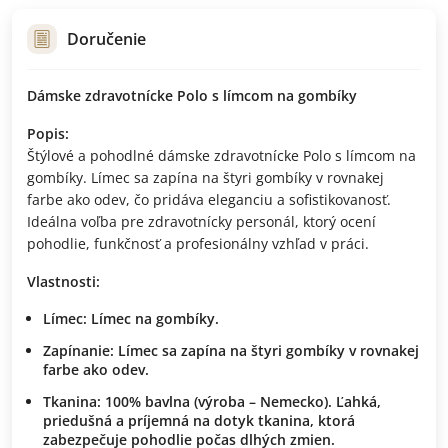
Doručenie
Dámske zdravotnícke Polo s límcom na gombíky
Popis:
Štýlové a pohodlné dámske zdravotnícke Polo s límcom na
gombíky. Límec sa zapína na štyri gombíky v rovnakej
farbe ako odev, čo pridáva eleganciu a sofistikovanosť.
Ideálna voľba pre zdravotnícky personál, ktorý ocení
pohodlie, funkčnosť a profesionálny vzhľad v práci.
Vlastnosti:
Límec:
Límec na gombíky.
Zapínanie:
Límec sa zapína na štyri gombíky v rovnakej
farbe ako odev.
Tkanina:
100% bavlna (výroba – Nemecko). Ľahká,
priedušná a príjemná na dotyk tkanina, ktorá
zabezpečuje pohodlie počas dlhých zmien.