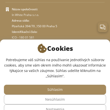
Názov spoločnosti:
In White Praha s.r.o.
Adresa sídla:
Plzeňská 394/70 ,150 00 Praha 5
Identifikační číslo:
ICO - 180 01 581
DIČ: CZ18001581
Cookies
O OBCHODE
Potrebujeme váš súhlas na používanie jednotlivých súborov
cookies, aby sme vám okrem iného mohli ukazovať informácie
týkajúce sa vašich záujmov. Súhlas udelíte kliknutím na
SME V SOCIÁLNYCH SIEŤACH:
„Súhlasím“.
Súhlasím
Nesúhlasím
© 2015 — 2026, Internetový obchod so zdravotným oblečením InWhite.
Nastavenia