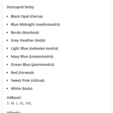
Dostupné farby:
Black Opal
(čierna)
Blue Midnight
(svetlomodrá)
Bordo
(bordová)
Grey Heather
(šedá)
Light Blue
(nebeská modrá)
Navy Blue
(tmavomodrá)
Ocean Blue
(jasnomodrá)
Red
(červená)
Sweet Pink
(růžová)
White
(biela)
Veľkosti:
S, M, L, XL, XXL
Výhody: