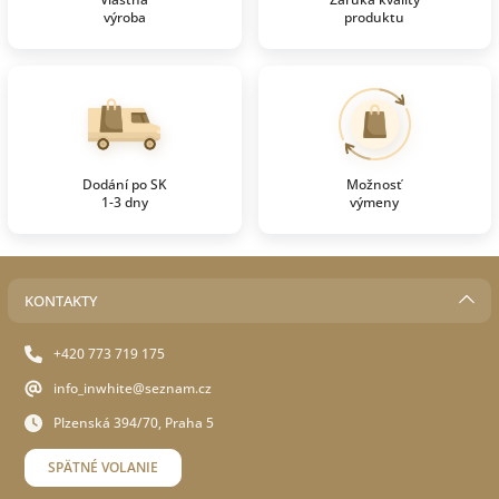
výroba
produktu
Dodání po SK
Možnosť
1-3 dny
výmeny
KONTAKTY
+420 773 719 175
info_inwhite@seznam.cz
Plzenská 394/70, Praha 5
SPÄTNÉ VOLANIE