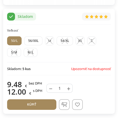
Skladom
Veľkosť
50/L
56/XXL
M
54/XL
XS
S
S/M
M/L
Upozorniť na dostupnosť
Skladom:
5
kus
9.48
bez DPH
€
−
+
12.00
s DPH
€
KÚPIŤ