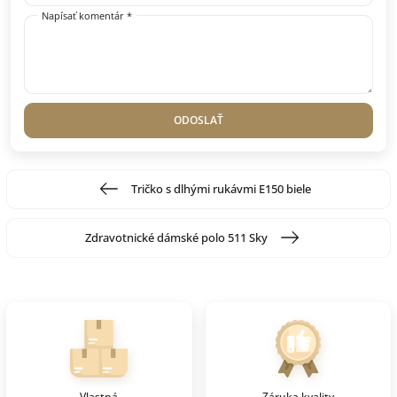
Napísať komentár *
ODOSLAŤ
Tričko s dlhými rukávmi E150 biele
Zdravotnické dámské polo 511 Sky
Vlastná
Záruka kvality