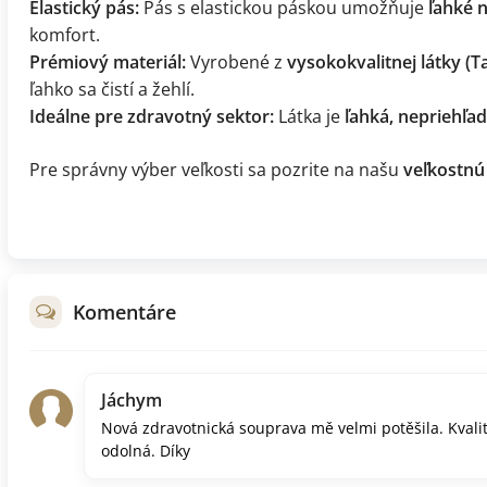
Elastický pás:
Pás s elastickou páskou umožňuje
ľahké n
komfort.
Prémiový materiál:
Vyrobené z
vysokokvalitnej látky (T
ľahko sa čistí a žehlí.
Ideálne pre zdravotný sektor:
Látka je
ľahká, nepriehľa
Pre správny výber veľkosti sa pozrite na našu
veľkostnú
Komentáre
Jáchym
Nová zdravotnická souprava mě velmi potěšila. Kvalita
odolná. Díky