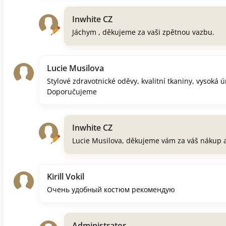
Inwhite CZ
Jáchym , děkujeme za vaši zpětnou vazbu.
Lucie Musilova
Stylové zdravotnické oděvy, kvalitní tkaniny, vysoká 
Doporučujeme
Inwhite CZ
Lucie Musilova, děkujeme vám za váš nákup 
Kirill Vokil
Очень удобный костюм рекомендую
Administrator