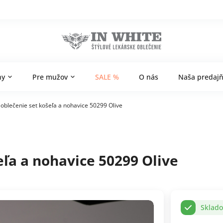
ny
Pre mužov
SALE %
O nás
Naša predaj
 oblečenie set košeľa a nohavice 50299 Olive
eľa a nohavice 50299 Olive
Sklad