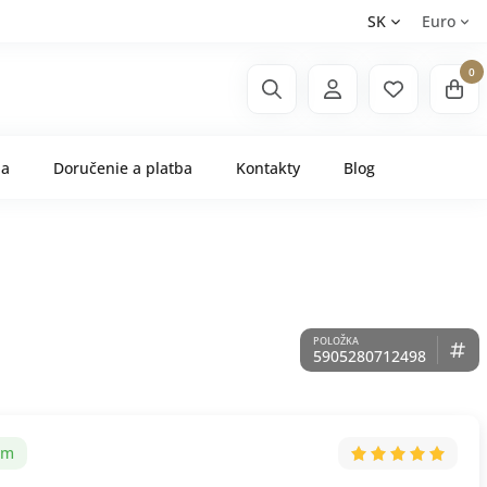
SK
Euro
0
ňa
Doručenie a platba
Kontakty
Blog
5905280712498
om