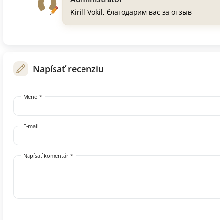
Kirill Vokil, благодарим вас за отзыв
Napísať recenziu
Meno *
E-mail
Napísať komentár *