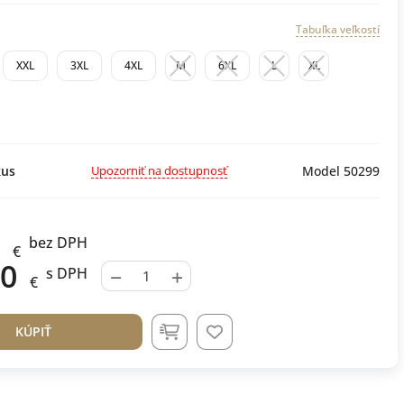
Tabuľka veľkostí
XXL
3XL
4XL
M
6XL
L
XL
Upozorniť na dostupnosť
us
Model 50299
bez DPH
€
00
−
+
s DPH
€
KÚPIŤ