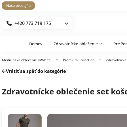
Naša predajňa
+420 773 719 175
Domov
Zdravotnícke oblečenie
Pre že
Medicínske oblečenie InWhite
Premium Collection
Zdravotnícke
Vrátiť sa späť do kategórie
Zdravotnícke oblečenie set koš