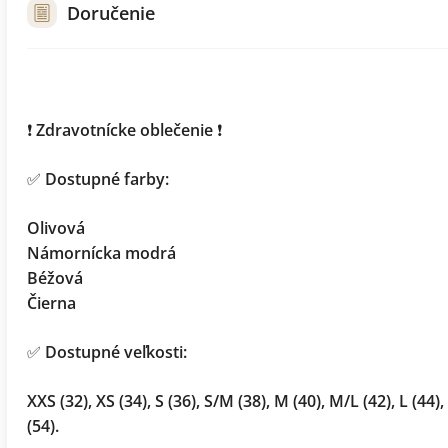
Doručenie
❗
Zdravotnícke oblečenie
❗
✅
Dostupné farby:
Olivová
Námornícka modrá
Béžová
Čierna
✅
Dostupné veľkosti:
XXS (32), XS (34), S (36), S/M (38), M (40), M/L (42), L (44),
(54).