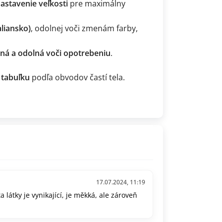
astavenie veľkosti
pre maximálny
aliansko)
, odolnej voči zmenám farby,
dná a odolná voči opotrebeniu
.
 tabuľku
podľa obvodov častí tela.
17.07.2024, 11:19
 látky je vynikající, je měkká, ale zároveň