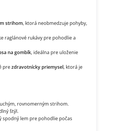
ým strihom
, ktorá neobmedzuje pohyby,
ke raglánové rukávy pre pohodlie a
psa na gombík
, ideálna pre uloženie
né pre
zdravotnícky priemysel
, ktorá je
uchým, rovnomerným strihom.
lný štýl.
ký spodný lem pre pohodlie počas