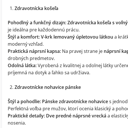
Zdravotnícka košeľa
Pohodlný a funkčný dizajn:
Zdravotnícka košeľa s voľn
je ideálna pre každodennú prácu.
Štýl a komfort:
V-krk lemovaný úpletovou látkou
a krát
moderný vzhľad.
Praktická náprsní kapsa:
Na pravej strane je
náprsní ka
drobných predmetov.
Odolná látka:
Vyrobená z kvalitnej a odolnej látky urče
príjemná na dotyk a ľahko sa udržiava.
Zdravotnícke nohavice pánske
Štýl a pohodlie:
Pánske zdravotnícke nohavice
s jednod
Perfektná voľba pre mužov, ktorí ocenia klasický a pohod
Praktické detaily:
Dve predné náprsné vrecká
a elastic
nosenia.