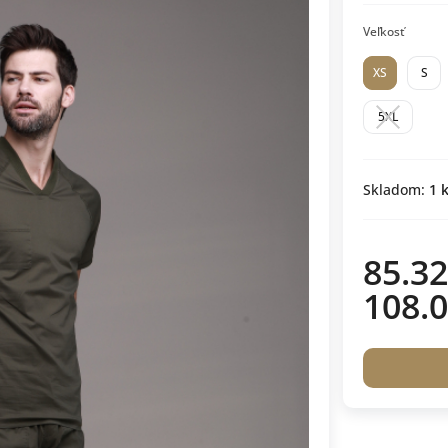
Veľkosť
XS
S
5XL
Skladom:
1
k
85.32
108.