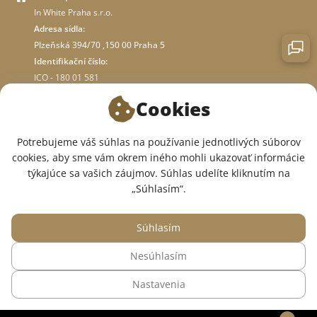
In White Praha s.r.o.
Adresa sídla:
Plzeňská 394/70 ,150 00 Praha 5
Identifikační číslo:
ICO - 180 01 581
DIČ: CZ18001581
Cookies
O OBCHODE
Potrebujeme váš súhlas na používanie jednotlivých súborov
cookies, aby sme vám okrem iného mohli ukazovať informácie
týkajúce sa vašich záujmov. Súhlas udelíte kliknutím na
SME V SOCIÁLNYCH SIEŤACH:
„Súhlasím“.
Súhlasím
Nesúhlasím
© 2015 — 2026, Internetový obchod so zdravotným oblečením InWhite.
Nastavenia
Web vytvoril
Sago Group
.