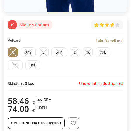
Nie je skladom
Veľkosť
Tabuľka veľkostí
M
XXS
S
S/M
L
XL
XXL
3XL
3XL
Upozorniť na dostupnosť
Skladom:
0
kus
58.46
bez DPH
€
74.00
s DPH
€
UPOZORNIŤ NA DOSTUPNOSŤ