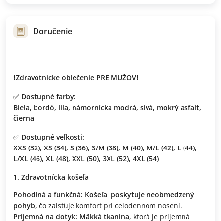
Doručenie
❗
Zdravotnícke oblečenie PRE MUŽOV
❗
✅
Dostupné farby:
Biela, bordó, lila, námornícka modrá, sivá, mokrý asfalt,
čierna
✅
Dostupné veľkosti:
XXS (32), XS (34), S (36), S/M (38), M (40), M/L (42), L (44),
L/XL (46), XL (48), XXL (50), 3XL (52), 4XL (54)
Zdravotnícka košeľa
Pohodlná a funkčná:
Košeľa
poskytuje neobmedzený
pohyb
, čo zaisťuje komfort pri celodennom nosení.
Príjemná na dotyk:
Mäkká tkanina
, ktorá je príjemná