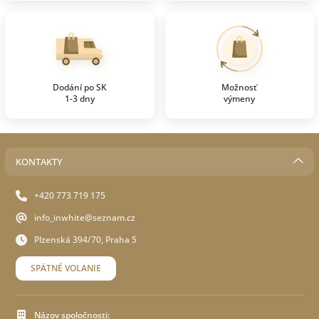
Dodání po SK
Možnosť
1-3 dny
výmeny
KONTAKTY
+420 773 719 175
info_inwhite@seznam.cz
Plzenská 394/70, Praha 5
SPÄTNÉ VOLANIE
Názov spoločnosti: