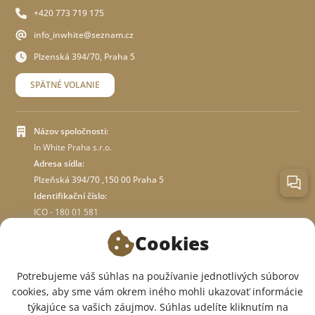
+420 773 719 175
info_inwhite@seznam.cz
Plzenská 394/70, Praha 5
SPÄTNÉ VOLANIE
Názov spoločnosti:
In White Praha s.r.o.
Adresa sídla:
Plzeňská 394/70 ,150 00 Praha 5
Identifikační číslo:
ICO - 180 01 581
DIČ: CZ18001581
Cookies
O OBCHODE
Potrebujeme váš súhlas na používanie jednotlivých súborov
cookies, aby sme vám okrem iného mohli ukazovať informácie
týkajúce sa vašich záujmov. Súhlas udelíte kliknutím na
SME V SOCIÁLNYCH SIEŤACH: