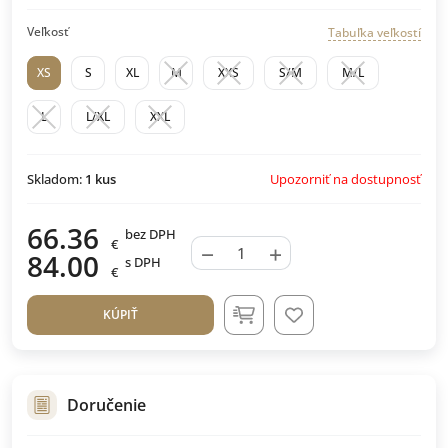
Veľkosť
Tabuľka veľkostí
XS
S
XL
M
XXS
S/M
M/L
L
L/XL
XXL
Upozorniť na dostupnosť
Skladom:
1
kus
66.36
bez DPH
€
−
+
84.00
s DPH
€
KÚPIŤ
Doručenie