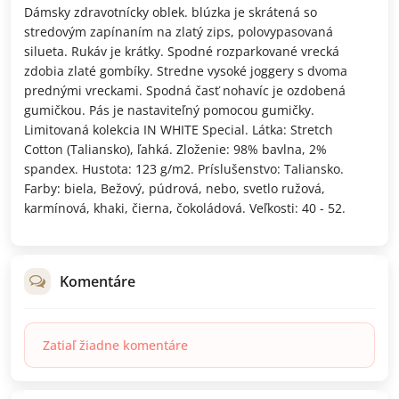
Dámsky zdravotnícky oblek. blúzka je skrátená so
stredovým zapínaním na zlatý zips, polovypasovaná
silueta. Rukáv je krátky. Spodné rozparkované vrecká
zdobia zlaté gombíky. Stredne vysoké joggery s dvoma
prednými vreckami. Spodná časť nohavíc je ozdobená
gumičkou. Pás je nastaviteľný pomocou gumičky.
Limitovaná kolekcia IN WHITE Special. Látka: Stretch
Cotton (Taliansko), ľahká. Zloženie: 98% bavlna, 2%
spandex. Hustota: 123 g/m2. Príslušenstvo: Taliansko.
Farby: biela, Bežový, púdrová, nebo, svetlo ružová,
karmínová, khaki, čierna, čokoládová. Veľkosti: 40 - 52.
Komentáre
Zatiaľ žiadne komentáre