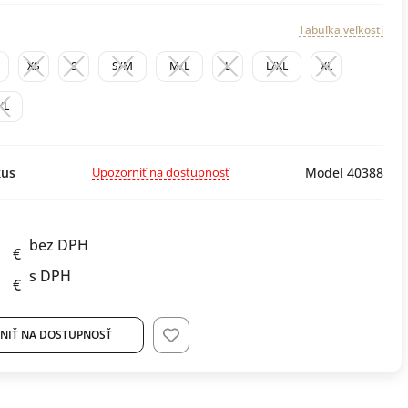
Tabuľka veľkostí
XS
S
S/M
M/L
L
L/XL
XL
XL
Upozorniť na dostupnosť
us
Model 40388
bez DPH
€
s DPH
€
NIŤ NA DOSTUPNOSŤ