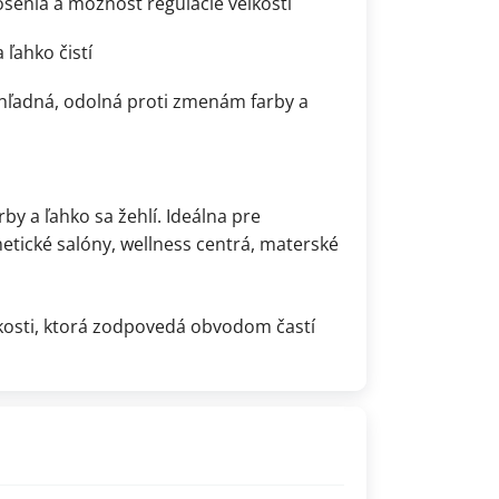
senia a možnosť regulácie veľkosti
 ľahko čistí
iehľadná, odolná proti zmenám farby a
by a ľahko sa žehlí. Ideálna pre
metické salóny, wellness centrá, materské
ľkosti, ktorá zodpovedá obvodom častí