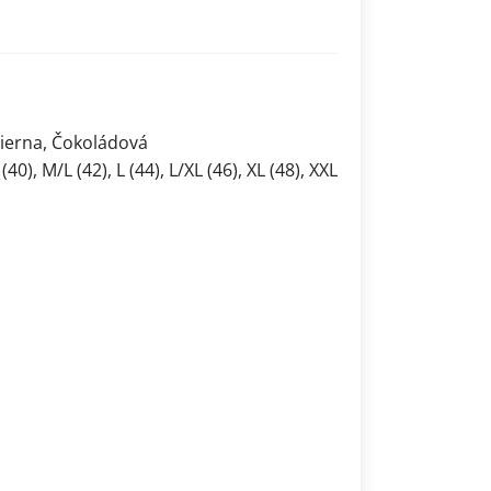
Čierna, Čokoládová
40), M/L (42), L (44), L/XL (46), XL (48), XXL