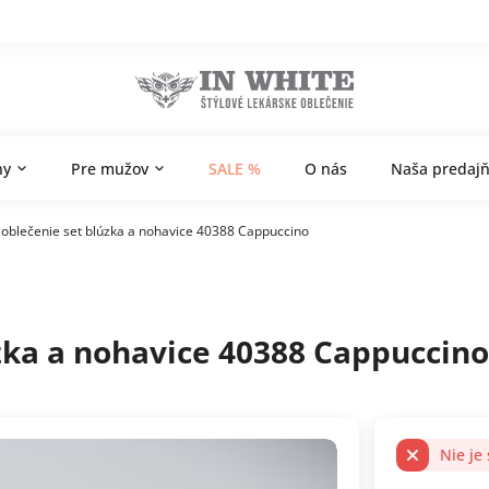
ny
Pre mužov
SALE %
O nás
Naša predaj
 oblečenie set blúzka a nohavice 40388 Cappuccino
zka a nohavice 40388 Cappuccino
Nie je