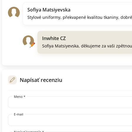
Sofiya Matsiyevska
Stylové uniformy, překvapené kvalitou tkaniny, dobr
Inwhite CZ
Sofiya Matsiyevska, děkujeme za vaši zpětno
Napísať recenziu
Meno *
E-mail
Napísať komentár *