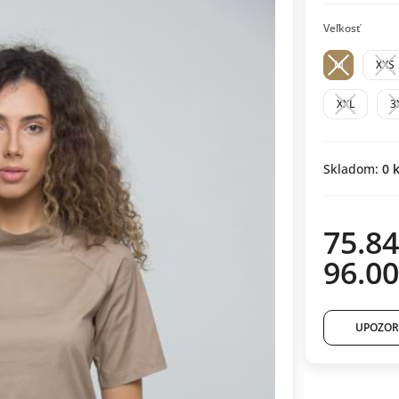
Veľkosť
M
XXS
XXL
3
Skladom:
0
k
75.84
96.00
UPOZOR