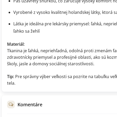
Pás uzavretý šnúrkou, čo zaručuje vysoký komfort no
Vyrobené z vysoko kvalitnej holandskej látky, ktorá sa
Látka je ideálna pre lekársky priemysel: ľahká, nepr
ľahko sa žehlí
Materiál:
Tkanina je ľahká, nepriehľadná, odolná proti zmenám far
zdravotnícky priemysel a profesijné oblasti, ako sú koz
školy, jasle a domovy sociálnej starostlivosti.
Tip:
Pre správny výber veľkosti sa pozrite na tabuľku ve
tela.
Komentáre