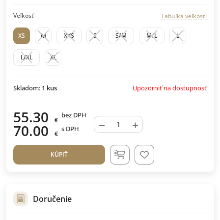
Veľkosť
Tabuľka veľkostí
XS
M
XXS
S
S/M
M/L
L
L/XL
XL
Upozorniť na dostupnosť
Skladom:
1
kus
55.30
bez DPH
€
−
+
70.00
s DPH
€
KÚPIŤ
Doručenie