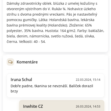
Dámsky zdravotnícky oblek. blúzka z umelej kožušiny s
otvoreným výstrihom do V. Rukáv ¾. Nohavice úzkeho
strihu s dvoma prednými vreckami. Pás je nastaviteľný
pomocou gumičky. Látka: Holandská bavlna, lekárska
bavlna prémiovej kvality (Holandsko). Zloženie: 65%
polyester, 35% bavlna. Hustota: 164 g/m2. Farby: baklažán,
biela, denim, námornícka, svetlo ružová, šedá, slivka,
čierna. Veľkosti: 40 - 54.
Komentáre
Iruna Schul
22.03.2024, 15:14
Dobře padne, tkanina se nevznáší. Balíček dorazil
brzy
Inwhite CZ
26.03.2024, 14:53