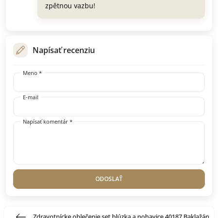
zpětnou vazbu!
Napísať recenziu
Meno *
E-mail
Napísať komentár *
ODOSLAŤ
Zdravotnícke oblečenie set blúzka a nohavice 40187 Baklažán