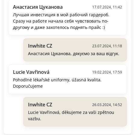
Анастасия Цуканова
17.07.2024, 11:42
Лучшая инвестиция в мой рабочий гардероб.
Сразу на работе начала себя чувствовать по-
другому и даже захотелось поднять прайс :)
Inwhite CZ
23.07.2024, 11:18
Анастасия Цуканова, дякуємо за ваш відгук.
Lucie Vavřinová
19.02.2024, 17:59
Pohodlné lékařské uniformy, úžasná kvalita.
Doporučujeme
Inwhite CZ
26.03.2024, 14:52
Lucie Vavřinová, děkujeme za vaši zpětnou
vazbu.