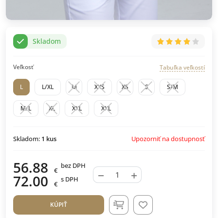
Skladom
Veľkosť
Tabuľka veľkostí
L
L/XL
M
XXS
XS
S
S/M
M/L
XL
XXL
XXL
Upozorniť na dostupnosť
Skladom:
1
kus
56.88
bez DPH
€
−
+
72.00
s DPH
€
KÚPIŤ