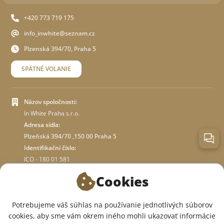
+420 773 719 175
info_inwhite@seznam.cz
Plzenská 394/70, Praha 5
SPÄTNÉ VOLANIE
Názov spoločnosti:
In White Praha s.r.o.
Adresa sídla:
Plzeňská 394/70 ,150 00 Praha 5
Identifikační číslo:
ICO - 180 01 581
DIČ: CZ18001581
Cookies
O OBCHODE
Potrebujeme váš súhlas na používanie jednotlivých súborov
cookies, aby sme vám okrem iného mohli ukazovať informácie