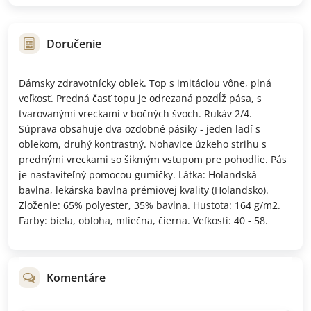
Doručenie
Dámsky zdravotnícky oblek. Top s imitáciou vône, plná
veľkosť. Predná časť topu je odrezaná pozdĺž pása, s
tvarovanými vreckami v bočných švoch. Rukáv 2/4.
Súprava obsahuje dva ozdobné pásiky - jeden ladí s
oblekom, druhý kontrastný. Nohavice úzkeho strihu s
prednými vreckami so šikmým vstupom pre pohodlie. Pás
je nastaviteľný pomocou gumičky. Látka: Holandská
bavlna, lekárska bavlna prémiovej kvality (Holandsko).
Zloženie: 65% polyester, 35% bavlna. Hustota: 164 g/m2.
Farby: biela, obloha, mliečna, čierna. Veľkosti: 40 - 58.
Komentáre