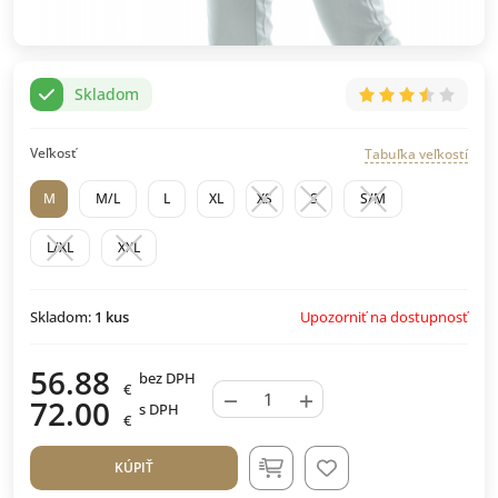
Skladom
Veľkosť
Tabuľka veľkostí
M
M/L
L
XL
XS
S
S/M
L/XL
XXL
Upozorniť na dostupnosť
Skladom:
1
kus
56.88
bez DPH
€
−
+
72.00
s DPH
€
KÚPIŤ