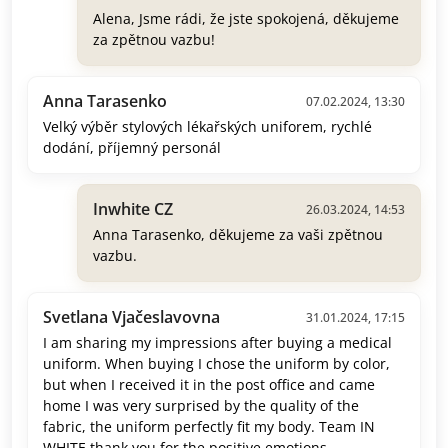
Alena, Jsme rádi, že jste spokojená, děkujeme
za zpětnou vazbu!
Anna Tarasenko
07.02.2024, 13:30
Velký výběr stylových lékařských uniforem, rychlé
dodání, příjemný personál
Inwhite CZ
26.03.2024, 14:53
Anna Tarasenko, děkujeme za vaši zpětnou
vazbu.
Svetlana Vjačeslavovna
31.01.2024, 17:15
I am sharing my impressions after buying a medical
uniform. When buying I chose the uniform by color,
but when I received it in the post office and came
home I was very surprised by the quality of the
fabric, the uniform perfectly fit my body. Team IN
WHITE thank you for the positive emotions