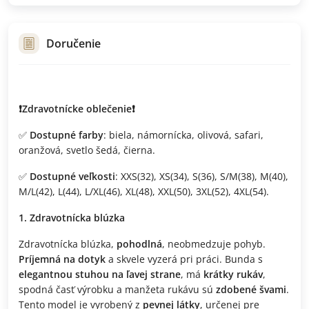
Doručenie
❗️Zdravotnícke oblečenie❗️
✅
Dostupné farby
: biela, námornícka, olivová, safari,
oranžová, svetlo šedá, čierna.
✅
Dostupné veľkosti
: XXS(32), XS(34), S(36), S/M(38), M(40),
M/L(42), L(44), L/XL(46), XL(48), XXL(50), 3XL(52), 4XL(54).
1. Zdravotnícka blúzka
Zdravotnícka blúzka,
pohodlná
, neobmedzuje pohyb.
Príjemná na dotyk
a skvele vyzerá pri práci. Bunda s
elegantnou stuhou na ľavej strane
, má
krátky rukáv
,
spodná časť výrobku a manžeta rukávu sú
zdobené švami
.
Tento model je vyrobený z
pevnej látky
, určenej pre