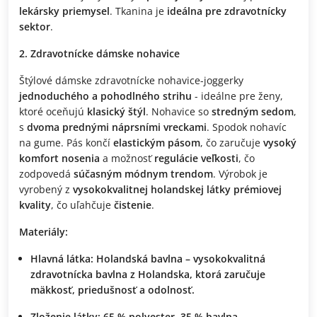
lekársky priemysel
. Tkanina je
ideálna pre zdravotnícky
sektor
.
2. Zdravotnícke dámske nohavice
Štýlové dámske zdravotnícke nohavice-joggerky
jednoduchého a pohodlného strihu
- ideálne pre ženy,
ktoré oceňujú
klasický štýl
. Nohavice so
stredným sedom
,
s
dvoma prednými náprsními vreckami
. Spodok nohavíc
na gume. Pás končí
elastickým pásom
, čo zaručuje
vysoký
komfort nosenia
a možnosť
regulácie veľkosti
, čo
zodpovedá
súčasným módnym trendom
. Výrobok je
vyrobený z
vysokokvalitnej holandskej látky prémiovej
kvality
, čo uľahčuje
čistenie
.
Materiály:
Hlavná látka:
Holandská bavlna – vysokokvalitná
zdravotnícka bavlna z Holandska, ktorá zaručuje
mäkkosť, priedušnosť a odolnosť.
Zloženie látky:
65 % polyester, 35 % bavlna.