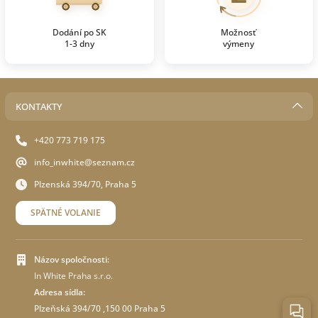
Dodání po SK
Možnosť
1-3 dny
výmeny
KONTAKTY
+420 773 719 175
info_inwhite@seznam.cz
Plzenská 394/70, Praha 5
SPÄTNÉ VOLANIE
Názov spoločnosti:
In White Praha s.r.o.
Adresa sídla:
Plzeňská 394/70 ,150 00 Praha 5