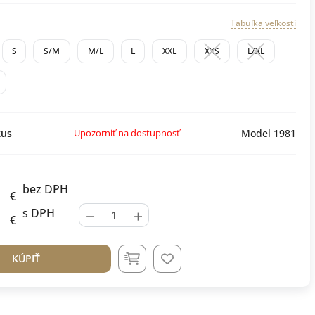
Tabuľka veľkostí
S
S/M
M/L
L
XXL
XXS
L/XL
Upozorniť na dostupnosť
us
Model 1981
bez DPH
€
−
+
s DPH
€
KÚPIŤ