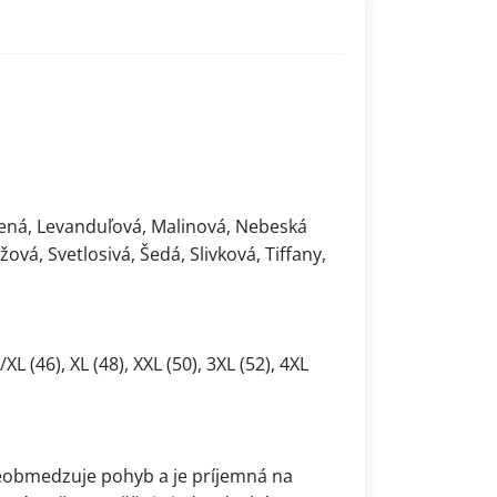
rvená, Levanduľová, Malinová, Nebeská
vá, Svetlosivá, Šedá, Slivková, Tiffany,
L/XL (46), XL (48), XXL (50), 3XL (52), 4XL
neobmedzuje pohyb a je príjemná na