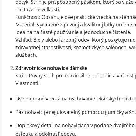
dotyk. Strih je prispôsobený pásikom, ktorý sa viaž
nastavenie veľkosti.
Funkčnosť: Obsahuje dve praktické vrecká na stehná
Materiál: Vyrobené z pevnej a kvalitnej látky určené 
ideálna na časté používanie a jednoduché čistenie.
Vzhľad: Biely alebo farebný odev, ktorý poskytuje mož
zdravotnej starostlivosti, kozmetických salónoch, we
službách.
Zdravotnícke nohavice dámske
Strih: Rovný strih pre maximálne pohodlie a voľnosť
Vlastnosti:
Dve náprsné vrecká na uschovanie lekárskych nástr
Pás nohavíc je regulovateľný pomocou gumičky a šn
Doplnkový detail na nohaviciach v podobe dvojitého 
estetiku a odolnosť odevu.