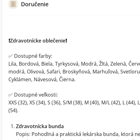
Doručenie
❗️Zdravotnícke oblečenie❗️
✅ Dostupné farby:
Lila, Bordová, Biela, Tyrkysová, Modrá, Žltá, Zelená, Če
modrá, Olivová, Safari, Broskyňová, Marhuľová, Svetloružo
Cyklámen, Návesová, Čierna.
✅ Dostupné veľkosti:
XXS (32), XS (34), S (36), S/M (38), M (40), M/L (42), L (44), 
(54).
Zdravotnícka bunda
Popis: Pohodlná a praktická lekárska bunda, ktorá 