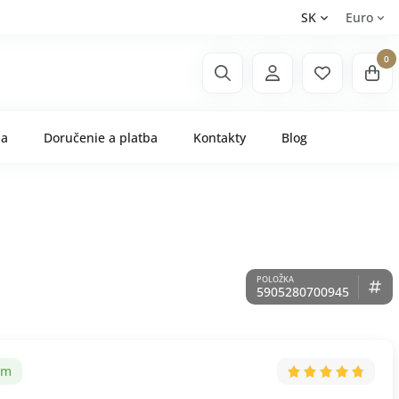
SK
Euro
0
ňa
Doručenie a platba
Kontakty
Blog
5905280700945
om