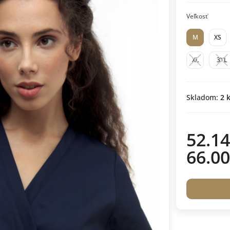
Veľkosť
M
XS
XL
3XL
Skladom:
2
k
52.14
66.00