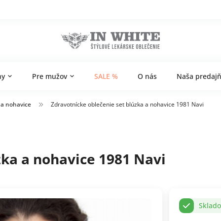
ny
Pre mužov
SALE %
O nás
Naša predaj
 a nohavice
Zdravotnícke oblečenie set blúzka a nohavice 1981 Navi
zka a nohavice 1981 Navi
Sklad