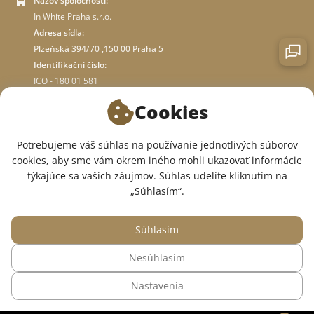
Názov spoločnosti:
In White Praha s.r.o.
Adresa sídla:
Plzeňská 394/70 ,150 00 Praha 5
Identifikační číslo:
ICO - 180 01 581
DIČ: CZ18001581
Cookies
O OBCHODE
Potrebujeme váš súhlas na používanie jednotlivých súborov
cookies, aby sme vám okrem iného mohli ukazovať informácie
týkajúce sa vašich záujmov. Súhlas udelíte kliknutím na
SME V SOCIÁLNYCH SIEŤACH:
„Súhlasím“.
Súhlasím
Nesúhlasím
© 2015 — 2026, Internetový obchod so zdravotným oblečením InWhite.
Nastavenia
Web vytvoril
Sago Group
.