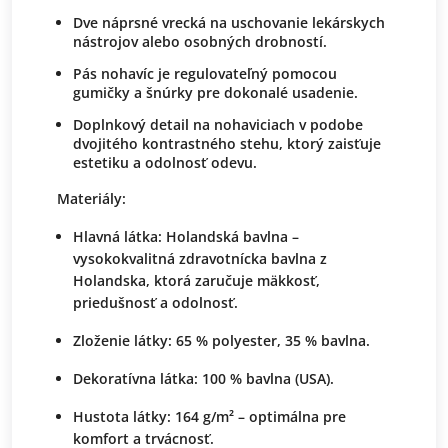
Dve náprsné vrecká na uschovanie lekárskych
nástrojov alebo osobných drobností.
Pás nohavíc je regulovateľný pomocou
gumičky a šnúrky pre dokonalé usadenie.
Doplnkový detail na nohaviciach v podobe
dvojitého kontrastného stehu, ktorý zaisťuje
estetiku a odolnosť odevu.
Materiály:
Hlavná látka:
Holandská bavlna –
vysokokvalitná zdravotnícka bavlna z
Holandska, ktorá zaručuje mäkkosť,
priedušnosť a odolnosť.
Zloženie látky:
65 % polyester, 35 % bavlna.
Dekoratívna látka:
100 % bavlna (USA).
Hustota látky:
164 g/m² – optimálna pre
komfort a trvácnosť.