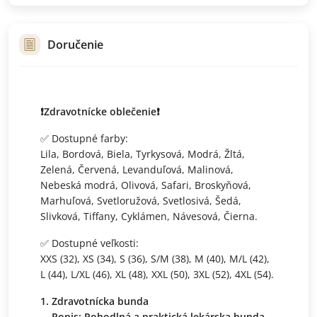
Doručenie
❗️Zdravotnícke oblečenie❗️
✅ Dostupné farby:
Lila, Bordová, Biela, Tyrkysová, Modrá, Žltá,
Zelená, Červená, Levanduľová, Malinová,
Nebeská modrá, Olivová, Safari, Broskyňová,
Marhuľová, Svetloružová, Svetlosivá, Šedá,
Slivková, Tiffany, Cyklámen, Návesová, Čierna.
✅ Dostupné veľkosti:
XXS (32), XS (34), S (36), S/M (38), M (40), M/L (42),
L (44), L/XL (46), XL (48), XXL (50), 3XL (52), 4XL (54).
Zdravotnícka bunda
Popis: Pohodlná a praktická lekárska bunda,