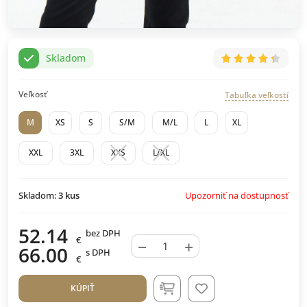
Skladom
Veľkosť
Tabuľka veľkostí
M
XS
S
S/M
M/L
L
XL
XXL
3XL
XXS
L/XL
Upozorniť na dostupnosť
Skladom:
3
kus
52.14
bez DPH
€
−
+
66.00
s DPH
€
KÚPIŤ