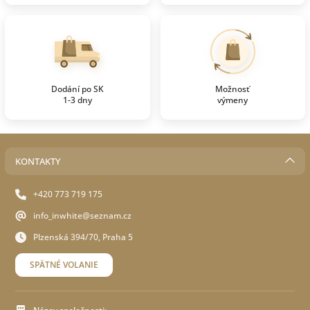
Dodání po SK
Možnosť
1-3 dny
výmeny
KONTAKTY
+420 773 719 175
info_inwhite@seznam.cz
Plzenská 394/70, Praha 5
SPÄTNÉ VOLANIE