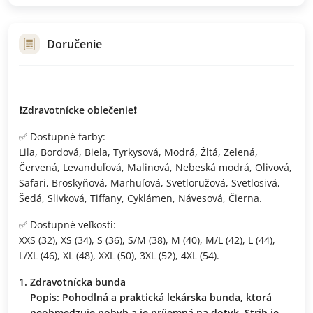
Doručenie
❗️Zdravotnícke oblečenie❗️
✅ Dostupné farby:
Lila, Bordová, Biela, Tyrkysová, Modrá, Žltá, Zelená,
Červená, Levanduľová, Malinová, Nebeská modrá, Olivová,
Safari, Broskyňová, Marhuľová, Svetloružová, Svetlosivá,
Šedá, Slivková, Tiffany, Cyklámen, Návesová, Čierna.
✅ Dostupné veľkosti:
XXS (32), XS (34), S (36), S/M (38), M (40), M/L (42), L (44),
L/XL (46), XL (48), XXL (50), 3XL (52), 4XL (54).
Zdravotnícka bunda
Popis: Pohodlná a praktická lekárska bunda, ktorá
neobmedzuje pohyb a je príjemná na dotyk. Strih je