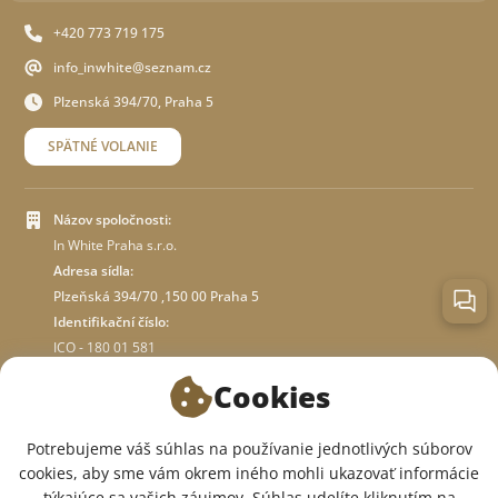
+420 773 719 175
info_inwhite@seznam.cz
Plzenská 394/70, Praha 5
SPÄTNÉ VOLANIE
Názov spoločnosti:
In White Praha s.r.o.
Adresa sídla:
Plzeňská 394/70 ,150 00 Praha 5
Identifikační číslo:
ICO - 180 01 581
DIČ: CZ18001581
Cookies
O OBCHODE
Potrebujeme váš súhlas na používanie jednotlivých súborov
cookies, aby sme vám okrem iného mohli ukazovať informácie
týkajúce sa vašich záujmov. Súhlas udelíte kliknutím na