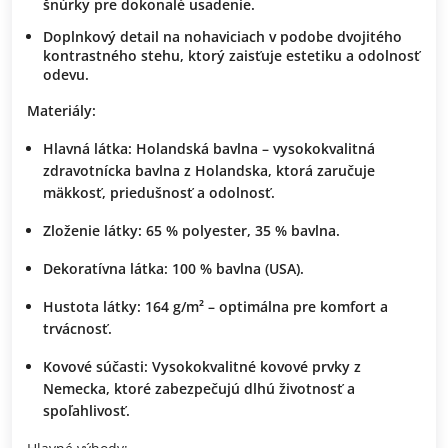
šnúrky pre dokonalé usadenie.
Doplnkový detail na nohaviciach v podobe dvojitého
kontrastného stehu, ktorý zaisťuje estetiku a odolnosť
odevu.
Materiály:
Hlavná látka:
Holandská bavlna – vysokokvalitná
zdravotnícka bavlna z Holandska, ktorá zaručuje
mäkkosť, priedušnosť a odolnosť.
Zloženie látky:
65 % polyester, 35 % bavlna.
Dekoratívna látka:
100 % bavlna (USA).
Hustota látky:
164 g/m² – optimálna pre komfort a
trvácnosť.
Kovové súčasti:
Vysokokvalitné kovové prvky z
Nemecka, ktoré zabezpečujú dlhú životnosť a
spoľahlivosť.