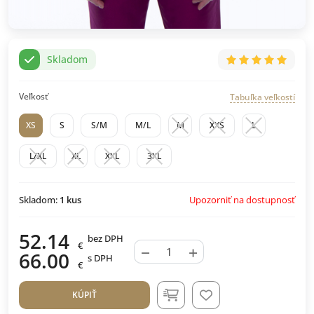
Skladom
Veľkosť
Tabuľka veľkostí
XS
S
S/M
M/L
M
XXS
L
L/XL
XL
XXL
3XL
Upozorniť na dostupnosť
Skladom:
1
kus
52.14
bez DPH
€
−
+
66.00
s DPH
€
KÚPIŤ