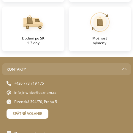
Dodání po SK
Možnosť
1-3 dny
výmeny
KONTAKTY
+420 773 719 175
info_inwhite@seznam.cz
Plzenská 394/70, Praha 5
SPÄTNÉ VOLANIE