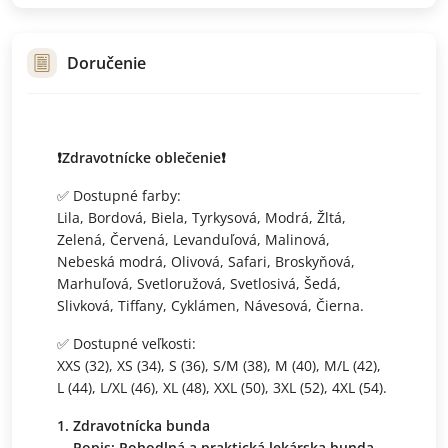
Doručenie
❗️Zdravotnícke oblečenie❗️
✅ Dostupné farby:
Lila, Bordová, Biela, Tyrkysová, Modrá, Žltá,
Zelená, Červená, Levanduľová, Malinová,
Nebeská modrá, Olivová, Safari, Broskyňová,
Marhuľová, Svetloružová, Svetlosivá, Šedá,
Slivková, Tiffany, Cyklámen, Návesová, Čierna.
✅ Dostupné veľkosti:
XXS (32), XS (34), S (36), S/M (38), M (40), M/L (42),
L (44), L/XL (46), XL (48), XXL (50), 3XL (52), 4XL (54).
Zdravotnícka bunda
Popis: Pohodlná a praktická lekárska bunda,