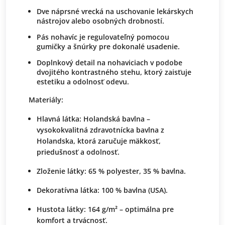
Dve náprsné vrecká na uschovanie lekárskych
nástrojov alebo osobných drobností.
Pás nohavíc je regulovateľný pomocou
gumičky a šnúrky pre dokonalé usadenie.
Doplnkový detail na nohaviciach v podobe
dvojitého kontrastného stehu, ktorý zaisťuje
estetiku a odolnosť odevu.
Materiály:
Hlavná látka:
Holandská bavlna –
vysokokvalitná zdravotnícka bavlna z
Holandska, ktorá zaručuje mäkkosť,
priedušnosť a odolnosť.
Zloženie látky:
65 % polyester, 35 % bavlna.
Dekoratívna látka:
100 % bavlna (USA).
Hustota látky:
164 g/m² – optimálna pre
komfort a trvácnosť.