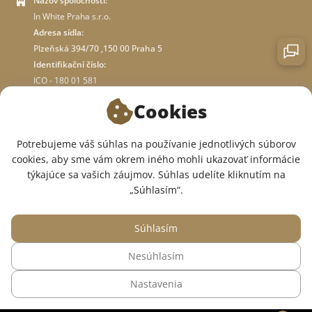
Názov spoločnosti:
In White Praha s.r.o.
Adresa sídla:
Plzeňská 394/70 ,150 00 Praha 5
Identifikační číslo:
ICO - 180 01 581
DIČ: CZ18001581
Cookies
O OBCHODE
Potrebujeme váš súhlas na používanie jednotlivých súborov
cookies, aby sme vám okrem iného mohli ukazovať informácie
týkajúce sa vašich záujmov. Súhlas udelíte kliknutím na
SME V SOCIÁLNYCH SIEŤACH:
„Súhlasím“.
Súhlasím
Nesúhlasím
© 2015 — 2026, Internetový obchod so zdravotným oblečením InWhite.
Nastavenia
Web vytvoril
Sago Group
.