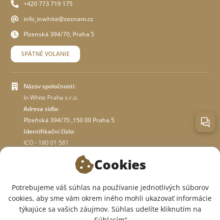
+420 773 719 175
info_inwhite@seznam.cz
Plzenská 394/70, Praha 5
SPÄTNÉ VOLANIE
Názov spoločnosti:
In White Praha s.r.o.
Adresa sídla:
Plzeňská 394/70 ,150 00 Praha 5
Identifikační číslo:
ICO - 180 01 581
DIČ: CZ18001581
Cookies
O OBCHODE
Potrebujeme váš súhlas na používanie jednotlivých súborov
cookies, aby sme vám okrem iného mohli ukazovať informácie
týkajúce sa vašich záujmov. Súhlas udelíte kliknutím na
SME V SOCIÁLNYCH SIEŤACH:
„Súhlasím“.