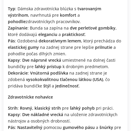
Typ
: Dámska zdravotnícka blúzka s
tvarovaným
výstrihom
, navrhnutá pre
komfort
a
pohodlie
zdravotníckych pracovníkov.
Zapínanie
: Bunda sa zapína na
dve perleťové gombíky
,
ktoré dodávajú
eleganciu
a
praktickosť
.
Pás
: Ozdobená
dekoratívnym lemem
, ktorý prechádza do
elastickej gumy
na zadnej strane pre lepšie
prilnutie
a
pohodlie počas dlhých zmien.
Kapsy
:
Dve náprsné vrecká
umiestnené na dolnej časti
bundičky pre
ľahký prístup
k drobným predmetom.
Dekorácie
:
Vnútorná podšívka
na zadnej strane je
zdobená
vysokokvalitnou tlačenou látkou (USA)
, čo
pridáva bundičke
štýl
a
jedinečnosť
.
Zdravotnícke nohavice
Strih
:
Rovný, klasický strih
pre
ľahký pohyb
pri práci.
Kapsy
:
Dve nákladné vrecká
na uloženie zdravotníckych
nástrojov a osobných drobností.
Pás
:
Nastaviteľný
pomocou
gumového pásu
a
šnúrky
pre