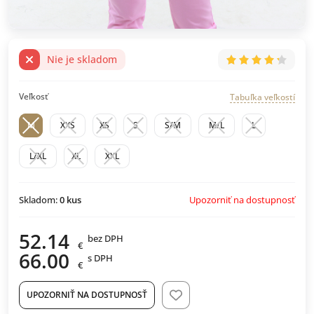
Nie je skladom
Veľkosť
Tabuľka veľkostí
M
XXS
XS
S
S/M
M/L
L
L/XL
XL
XXL
Upozorniť na dostupnosť
Skladom:
0
kus
52.14
bez DPH
€
66.00
s DPH
€
UPOZORNIŤ NA DOSTUPNOSŤ