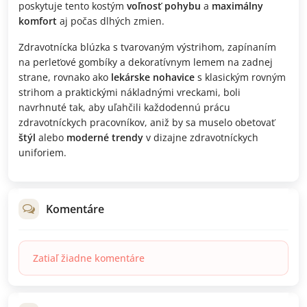
poskytuje tento kostým
voľnosť pohybu
a
maximálny
komfort
aj počas dlhých zmien.
Zdravotnícka blúzka s tvarovaným výstrihom, zapínaním
na perleťové gombíky a dekoratívnym lemem na zadnej
strane, rovnako ako
lekárske nohavice
s klasickým rovným
strihom a praktickými nákladnými vreckami, boli
navrhnuté tak, aby uľahčili každodennú prácu
zdravotníckych pracovníkov, aniž by sa muselo obetovať
štýl
alebo
moderné trendy
v dizajne zdravotníckych
uniforiem.
Komentáre
Zatiaľ žiadne komentáre