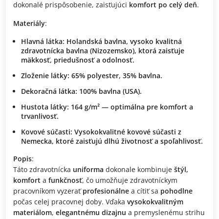
dokonalé prispôsobenie, zaisťujúci
komfort po celý deň
.
Materiály
:
Hlavná látka
:
Holandská bavlna
, vysoko kvalitná
zdravotnícka bavlna (Nizozemsko), ktorá zaisťuje
mäkkosť
,
priedušnosť
a
odolnosť
.
Zloženie látky
:
65% polyester, 35% bavlna
.
Dekoračná látka
:
100% bavlna (USA)
.
Hustota látky
:
164 g/m²
— optimálna pre
komfort
a
trvanlivosť
.
Kovové súčasti
:
Vysokokvalitné kovové súčasti z
Nemecka
, ktoré zaisťujú
dlhú životnosť
a
spoľahlivosť
.
Popis
:
Táto zdravotnícka
uniforma
dokonale kombinuje
štýl,
komfort
a
funkčnosť
, čo umožňuje zdravotníckym
pracovníkom vyzerať
profesionálne
a cítiť sa
pohodlne
počas celej pracovnej doby. Vďaka
vysokokvalitným
materiálom
,
elegantnému dizajnu
a premyslenému strihu