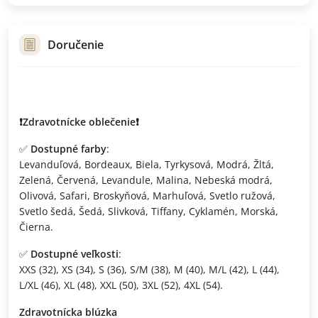
Doručenie
❗️Zdravotnícke oblečenie❗️
✅
Dostupné farby
:
Levanduľová, Bordeaux, Biela, Tyrkysová, Modrá, Žltá,
Zelená, Červená, Levandule, Malina, Nebeská modrá,
Olivová, Safari, Broskyňová, Marhuľová, Svetlo ružová,
Svetlo šedá, Šedá, Slivková, Tiffany, Cyklamén, Morská,
Čierna.
✅
Dostupné veľkosti
:
XXS (32), XS (34), S (36), S/M (38), M (40), M/L (42), L (44),
L/XL (46), XL (48), XXL (50), 3XL (52), 4XL (54).
Zdravotnícka blúzka