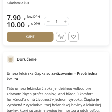
Skladom:
2
kus
7.90
bez DPH
€
−
+
10.00
s DPH
€
KÚPIŤ
Doručenie
Unisex lekárska čiapka so zaväzovaním – Prvotriedna
kvalita
Táto unisex lekárska čiapka je ideálnou voľbou pre
zdravotníckych profesionálov, ktorí hľadajú komfort,
funkčnosť a dlhú životnosť v jednom výrobku. Čiapka je
vyrobená z vysokokvalitnej holandskej bavlny a lekárskej
bavlny, ktoré sú známe svojou jemnosťou a odolnosťou.