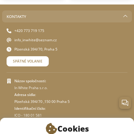
KONTAKTY
+420 773 719 175
info_inwhite@seznam.cz
Plzenská 394/70, Praha 5
SPÄTNÉ VOLANIE
Názov spoločnosti:
In White Praha s.r.o.
Adresa sídla:
Plzeňská 394/70 ,150 00 Praha 5
Identifikační číslo:
ICO - 180 01 581
DIČ: CZ18001581
Cookies