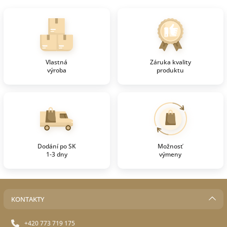
Vlastná
Záruka kvality
výroba
produktu
Dodání po SK
Možnosť
1-3 dny
výmeny
KONTAKTY
+420 773 719 175