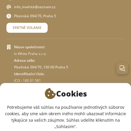
info_inwhite@seznam.cz
Plzenská 394/70, Praha 5
SPÄTNÉ VOLANIE
Názov spoločnosti:
In White Praha s.r.o.
Adresa sídla:
Plzeňská 394/70 ,150 00 Praha 5
Identifikační číslo:
ICO - 180 01 581
DIČ: CZ18001581
Cookies
O OBCHODE
Potrebujeme váš súhlas na používanie jednotlivých súborov
cookies, aby sme vám okrem iného mohli ukazovať informácie
týkajúce sa vašich záujmov. Súhlas udelíte kliknutím na
SME V SOCIÁLNYCH SIEŤACH:
„Súhlasím“.