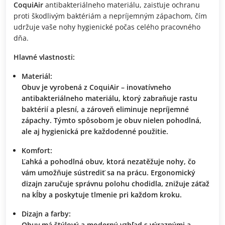
CoquiAir
antibakteriálneho materiálu, zaisťuje ochranu
proti škodlivým baktériám a nepríjemným zápachom, čím
udržuje vaše nohy hygienické počas celého pracovného
dňa.
Hlavné vlastnosti:
Materiál:
Obuv je vyrobená z
CoquiAir
– inovatívneho
antibakteriálneho materiálu, ktorý zabraňuje rastu
baktérií a plesní, a zároveň eliminuje nepríjemné
zápachy. Týmto spôsobom je obuv nielen pohodlná,
ale aj hygienická pre každodenné použitie.
Komfort:
Ľahká a pohodlná obuv, ktorá nezatěžuje nohy, čo
vám umožňuje sústrediť sa na prácu. Ergonomický
dizajn zaručuje správnu polohu chodidla, znižuje záťaž
na kĺby a poskytuje tlmenie pri každom kroku.
Dizajn a farby:
Obuv má štýlový a moderný vzhľad s výraznými a