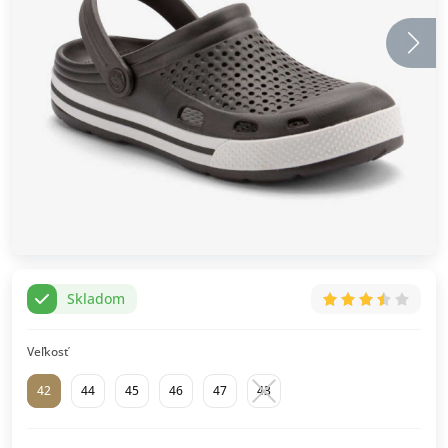
Skladom
Veľkosť
42
44
45
46
47
43