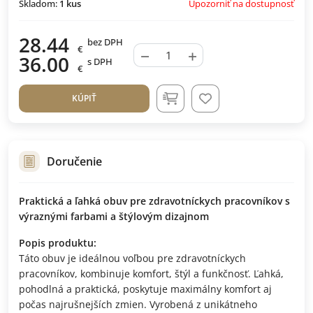
Upozorniť na dostupnosť
Skladom:
1
kus
28.44
bez DPH
€
−
+
36.00
s DPH
€
KÚPIŤ
Doručenie
Praktická a ľahká obuv pre zdravotníckych pracovníkov s
výraznými farbami a štýlovým dizajnom
Popis produktu:
Táto obuv je ideálnou voľbou pre zdravotníckych
pracovníkov, kombinuje komfort, štýl a funkčnosť. Ľahká,
pohodlná a praktická, poskytuje maximálny komfort aj
počas najrušnejších zmien. Vyrobená z unikátneho