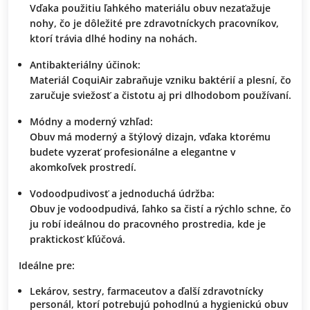
Vďaka použitiu ľahkého materiálu obuv nezaťažuje
nohy, čo je dôležité pre zdravotníckych pracovníkov,
ktorí trávia dlhé hodiny na nohách.
Antibakteriálny účinok:
Materiál
CoquiAir
zabraňuje vzniku baktérií a plesní, čo
zaručuje sviežosť a čistotu aj pri dlhodobom používaní.
Módny a moderný vzhľad:
Obuv má moderný a štýlový dizajn, vďaka ktorému
budete vyzerať profesionálne a elegantne v
akomkoľvek prostredí.
Vodoodpudivosť a jednoduchá údržba:
Obuv je vodoodpudivá, ľahko sa čistí a rýchlo schne, čo
ju robí ideálnou do pracovného prostredia, kde je
praktickosť kľúčová.
Ideálne pre:
Lekárov, sestry, farmaceutov a ďalší zdravotnícky
personál, ktorí potrebujú pohodlnú a hygienickú obuv