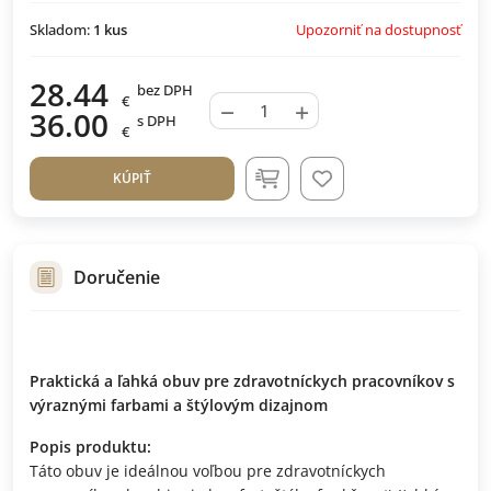
Upozorniť na dostupnosť
Skladom:
1
kus
28.44
bez DPH
€
−
+
36.00
s DPH
€
KÚPIŤ
Doručenie
Praktická a ľahká obuv pre zdravotníckych pracovníkov s
výraznými farbami a štýlovým dizajnom
Popis produktu:
Táto obuv je ideálnou voľbou pre zdravotníckych