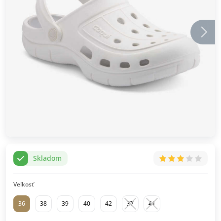
Skladom
Veľkosť
36
38
39
40
42
37
41