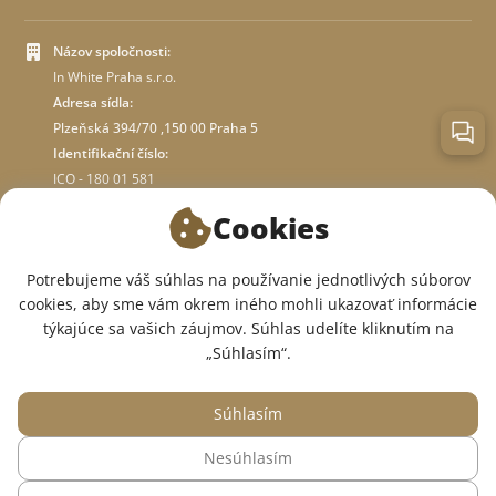
Názov spoločnosti:
In White Praha s.r.o.
Adresa sídla:
Plzeňská 394/70 ,150 00 Praha 5
Identifikační číslo:
ICO - 180 01 581
DIČ: CZ18001581
Cookies
O OBCHODE
Potrebujeme váš súhlas na používanie jednotlivých súborov
cookies, aby sme vám okrem iného mohli ukazovať informácie
týkajúce sa vašich záujmov. Súhlas udelíte kliknutím na
SME V SOCIÁLNYCH SIEŤACH:
„Súhlasím“.
Súhlasím
Nesúhlasím
© 2015 — 2026, Internetový obchod so zdravotným oblečením InWhite.