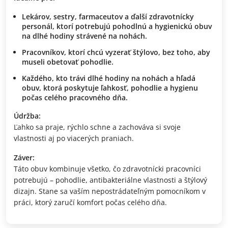
Lekárov, sestry, farmaceutov a ďalší zdravotnícky
personál, ktorí potrebujú pohodlnú a hygienickú obuv
na dlhé hodiny strávené na nohách.
Pracovníkov, ktorí chcú vyzerať štýlovo, bez toho, aby
museli obetovať pohodlie.
Každého, kto trávi dlhé hodiny na nohách a hľadá
obuv, ktorá poskytuje ľahkosť, pohodlie a hygienu
počas celého pracovného dňa.
Údržba:
Ľahko sa praje, rýchlo schne a zachováva si svoje
vlastnosti aj po viacerých praniach.
Záver:
Táto obuv kombinuje všetko, čo zdravotnícki pracovníci
potrebujú – pohodlie, antibakteriálne vlastnosti a štýlový
dizajn. Stane sa vaším nepostrádateľným pomocníkom v
práci, ktorý zaručí komfort počas celého dňa.