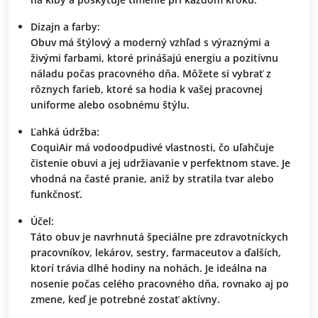
Dizajn a farby:
Obuv má štýlový a moderný vzhľad s výraznými a
živými farbami, ktoré prinášajú energiu a pozitívnu
náladu počas pracovného dňa. Môžete si vybrať z
rôznych farieb, ktoré sa hodia k vašej pracovnej
uniforme alebo osobnému štýlu.
Ľahká údržba:
CoquiAir má vodoodpudivé vlastnosti, čo uľahčuje
čistenie obuvi a jej udržiavanie v perfektnom stave. Je
vhodná na časté pranie, aniž by stratila tvar alebo
funkčnosť.
Účel:
Táto obuv je navrhnutá špeciálne pre zdravotníckych
pracovníkov, lekárov, sestry, farmaceutov a ďalších,
ktorí trávia dlhé hodiny na nohách. Je ideálna na
nosenie počas celého pracovného dňa, rovnako aj po
zmene, keď je potrebné zostať aktívny.