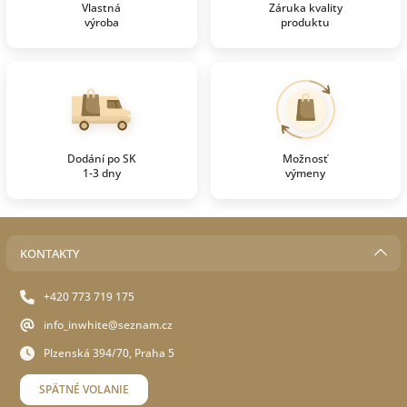
Vlastná
Záruka kvality
výroba
produktu
Dodání po SK
Možnosť
1-3 dny
výmeny
KONTAKTY
+420 773 719 175
info_inwhite@seznam.cz
Plzenská 394/70, Praha 5
SPÄTNÉ VOLANIE