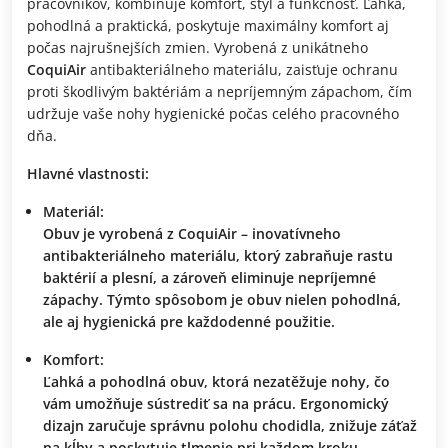
pracovníkov, kombinuje komfort, štýl a funkčnosť. Ľahká,
pohodlná a praktická, poskytuje maximálny komfort aj
počas najrušnejších zmien. Vyrobená z unikátneho
CoquiAir
antibakteriálneho materiálu, zaisťuje ochranu
proti škodlivým baktériám a nepríjemným zápachom, čím
udržuje vaše nohy hygienické počas celého pracovného
dňa.
Hlavné vlastnosti:
Materiál:
Obuv je vyrobená z
CoquiAir
– inovatívneho
antibakteriálneho materiálu, ktorý zabraňuje rastu
baktérií a plesní, a zároveň eliminuje nepríjemné
zápachy. Týmto spôsobom je obuv nielen pohodlná,
ale aj hygienická pre každodenné použitie.
Komfort:
Ľahká a pohodlná obuv, ktorá nezatěžuje nohy, čo
vám umožňuje sústrediť sa na prácu. Ergonomický
dizajn zaručuje správnu polohu chodidla, znižuje záťaž
na kĺby a poskytuje tlmenie pri každom kroku.