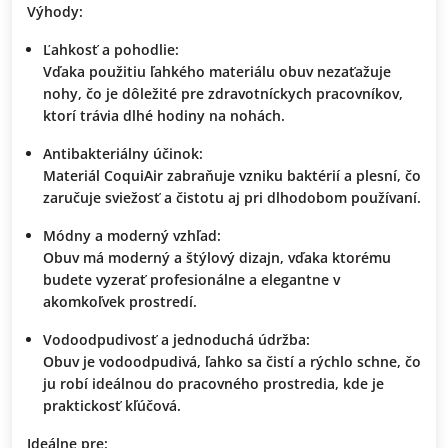
Výhody:
Ľahkosť a pohodlie:
Vďaka použitiu ľahkého materiálu obuv nezaťažuje
nohy, čo je dôležité pre zdravotníckych pracovníkov,
ktorí trávia dlhé hodiny na nohách.
Antibakteriálny účinok:
Materiál
CoquiAir
zabraňuje vzniku baktérií a plesní, čo
zaručuje sviežosť a čistotu aj pri dlhodobom používaní.
Módny a moderný vzhľad:
Obuv má moderný a štýlový dizajn, vďaka ktorému
budete vyzerať profesionálne a elegantne v
akomkoľvek prostredí.
Vodoodpudivosť a jednoduchá údržba:
Obuv je vodoodpudivá, ľahko sa čistí a rýchlo schne, čo
ju robí ideálnou do pracovného prostredia, kde je
praktickosť kľúčová.
Ideálne pre: