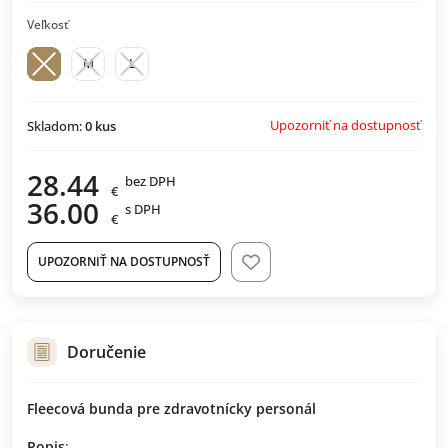
Veľkosť
M
L
Upozorniť na dostupnosť
Skladom:
0
kus
28.44
bez DPH
€
36.00
s DPH
€
UPOZORNIŤ NA DOSTUPNOSŤ
Doručenie
Fleecová bunda pre zdravotnícky personál
Popis
: