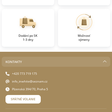
Dodání po SK
Možnosť
1-3 dny
výmeny
KONTAKTY
+420 773 719 175
info_inwhite@seznam.cz
Plzenská 394/70, Praha 5
SPÄTNÉ VOLANIE