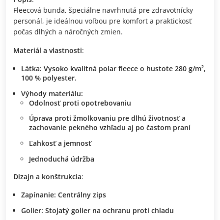
Fleecová bunda, špeciálne navrhnutá pre zdravotnícky
personál, je ideálnou voľbou pre komfort a praktickosť
počas dlhých a náročných zmien.
Materiál a vlastnosti
:
Látka
: Vysoko kvalitná polar fleece o hustote 280 g/m²,
100 % polyester.
Výhody materiálu
:
Odolnosť proti opotrebovaniu
Úprava proti žmolkovaniu pre dlhú životnosť a
zachovanie pekného vzhľadu aj po častom praní
Ľahkosť a jemnosť
Jednoduchá údržba
Dizajn a konštrukcia
:
Zapínanie
: Centrálny zips
Golier
: Stojatý golier na ochranu proti chladu