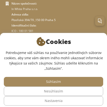
Názov spoločnosti:
In White Praha s.r.o.
Adresa sídla:
Plzeňská 394/70 ,150 00 Praha 5
Identifikační číslo:
ICO - 180 01 581
DIČ: CZ18001581
Cookies
O OBCHODE
Potrebujeme váš súhlas na používanie jednotlivých súborov
cookies, aby sme vám okrem iného mohli ukazovať informácie
týkajúce sa vašich záujmov. Súhlas udelíte kliknutím na
SME V SOCIÁLNYCH SIEŤACH:
„Súhlasím“.
Súhlasím
Nesúhlasím
© 2015 — 2026, Internetový obchod so zdravotným oblečením InWhite.
Nastavenia
Web vytvoril
Sago Group
.