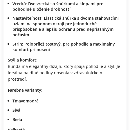
Vrecká
: Dve vrecká so šnúrkami a klopami pre
pohodlné uloženie drobností
Nastaviteľnosť
: Elastická šnúrka s dvoma stahovacími
uzlami na spodnom okraji pre jednoduché
prispôsobenie a lepšiu ochranu pred nepriaznivým
počasím
Strih
: Polopríležitosťový, pre pohodlie a maximálny
komfort pri nosení
Štýl a komfort
:
Bunda má elegantný dizajn, ktorý spája pohodlie a štýl. Je
ideálna na dlhé hodiny nosenia v zdravotníckom
prostredí.
Farebné varianty
:
Tmavomodrá
Sivá
Biela
Veľkosti
: