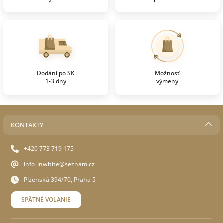
Dodání po SK
Možnosť
1-3 dny
výmeny
KONTAKTY
+420 773 719 175
info_inwhite@seznam.cz
Plzenská 394/70, Praha 5
SPÄTNÉ VOLANIE