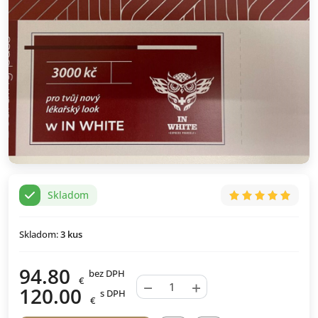
Skladom
Skladom:
3
kus
94.80
bez DPH
€
−
+
120.00
s DPH
€