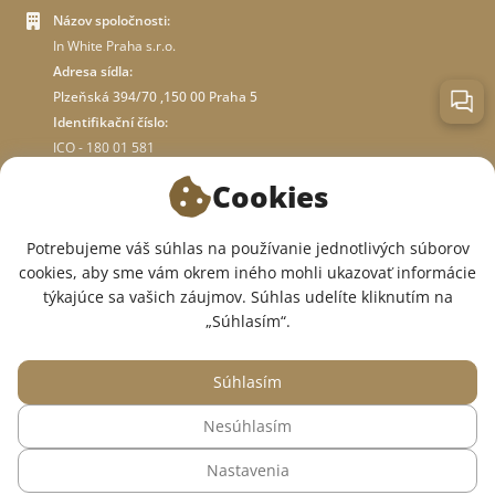
Názov spoločnosti:
In White Praha s.r.o.
Adresa sídla:
Plzeňská 394/70 ,150 00 Praha 5
Identifikační číslo:
ICO - 180 01 581
DIČ: CZ18001581
Cookies
O OBCHODE
Potrebujeme váš súhlas na používanie jednotlivých súborov
cookies, aby sme vám okrem iného mohli ukazovať informácie
týkajúce sa vašich záujmov. Súhlas udelíte kliknutím na
SME V SOCIÁLNYCH SIEŤACH:
„Súhlasím“.
Súhlasím
Nesúhlasím
© 2015 — 2026, Internetový obchod so zdravotným oblečením InWhite.
Nastavenia
Web vytvoril
Sago Group
.