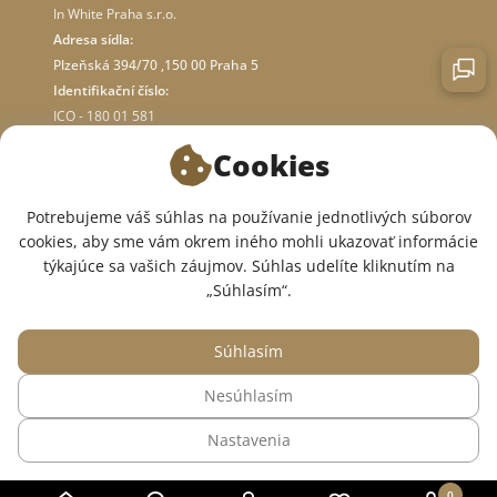
In White Praha s.r.o.
Adresa sídla:
Plzeňská 394/70 ,150 00 Praha 5
Identifikační číslo:
ICO - 180 01 581
DIČ: CZ18001581
Cookies
O OBCHODE
Potrebujeme váš súhlas na používanie jednotlivých súborov
cookies, aby sme vám okrem iného mohli ukazovať informácie
týkajúce sa vašich záujmov. Súhlas udelíte kliknutím na
SME V SOCIÁLNYCH SIEŤACH:
„Súhlasím“.
Súhlasím
Nesúhlasím
© 2015 — 2026, Internetový obchod so zdravotným oblečením InWhite.
Nastavenia
Web vytvoril
Sago Group
.
0