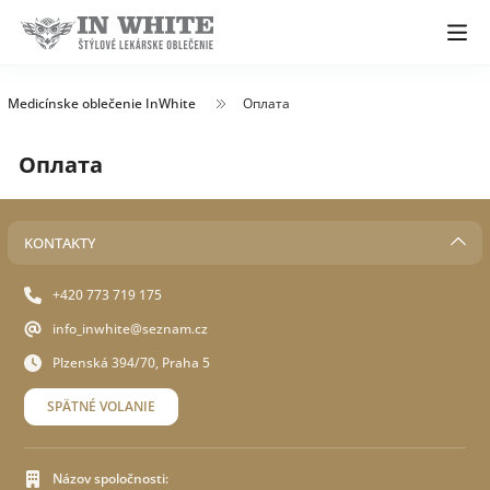
Medicínske oblečenie InWhite
Оплата
Оплата
KONTAKTY
+420 773 719 175
info_inwhite@seznam.cz
Plzenská 394/70, Praha 5
SPÄTNÉ VOLANIE
Názov spoločnosti: