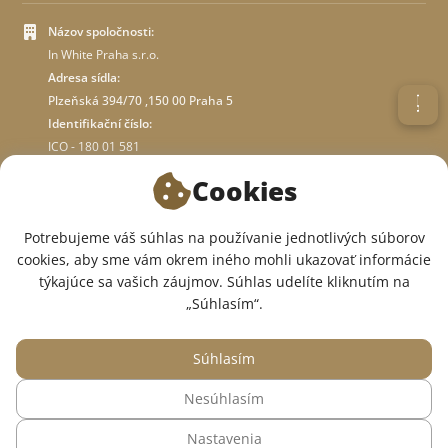
Názov spoločnosti:
In White Praha s.r.o.
Adresa sídla:
Plzeňská 394/70 ,150 00 Praha 5
Identifikační číslo:
ICO - 180 01 581
DIČ: CZ18001581
Cookies
O OBCHODE
Potrebujeme váš súhlas na používanie jednotlivých súborov
cookies, aby sme vám okrem iného mohli ukazovať informácie
týkajúce sa vašich záujmov. Súhlas udelíte kliknutím na
SME V SOCIÁLNYCH SIEŤACH:
„Súhlasím“.
Súhlasím
Nesúhlasím
© 2015 — 2026, Internetový obchod so zdravotným oblečením InWhite.
Nastavenia
Web vytvoril
Sago Group
.