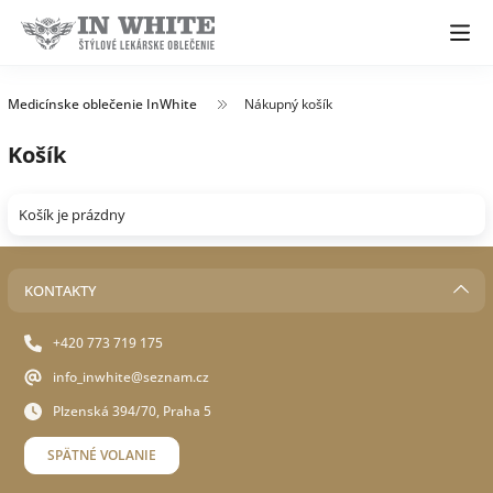
Medicínske oblečenie InWhite
Nákupný košík
Košík
Košík je prázdny
KONTAKTY
+420 773 719 175
info_inwhite@seznam.cz
Plzenská 394/70, Praha 5
SPÄTNÉ VOLANIE